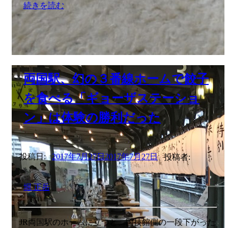
続きを読む
両国駅、幻の３番線ホームで餃子
を食べる「ギョーザステーショ
ン」は体験の勝利だった
投稿日:
2017年7月27日
2017年7月27日
投稿者:
堀 正岳
JR両国駅のホームに立つと、国技館側の一段下がった