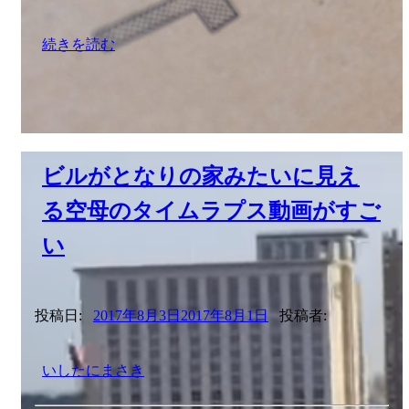
続きを読む
ビルがとなりの家みたいに見え
る空母のタイムラプス動画がすご
い
投稿日:
2017年8月3日
2017年8月1日
投稿者:
いしたにまさき