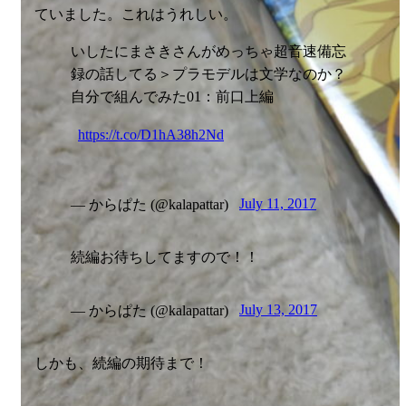
ていました。これはうれしい。
いしたにまさきさんがめっちゃ超音速備忘
録の話してる＞プラモデルは文学なのか？
自分で組んでみた01：前口上編
https://t.co/D1hA38h2Nd
— からぱた (@kalapattar)
July 11, 2017
続編お待ちしてますので！！
— からぱた (@kalapattar)
July 13, 2017
しかも、続編の期待まで！