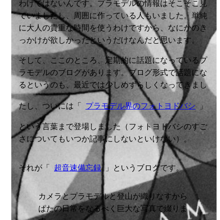
わけではないんです。プラモデルの情報はそこそこ見
ていましたし、周囲に作っている人もいました。単純
に大人の貴重な時間を使うわけですから、なにかのき
っかけが欲しかったというだけなんだと思います。
そして、ここのところ、定期的に話題になっているプ
ラモデルのブログがあります。ブログ形式で話題にな
るというのも、最近では少しめずらしくなってきまし
たし、ついには「
プラモデル界のフォトヨドバシ
」
という言葉まで登場しました（フォトヨドバシのすご
さについてもいつか記事にしないといけない）。
それが「
超音速備忘録
」というブログです。
カメラとプラモデルと登山が織りなすから
ぱたの日常をなるべく巨大な写真で綴りま