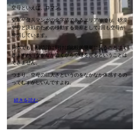
空母といえば、ロマン。
空軍・傭兵マンガの金字塔であるエリア88でも、砂漠
空母と決戦のための移動する要塞として2回も空母が
登場しています。
日本でも、横須賀に行けば比較的簡単に見ることはで
きますが、なかなか近くから空母を見るということは
できません。
つまり、空母の巨大さというのをなかなか体感するの
ってむずかしいんですよね。
続きを読む