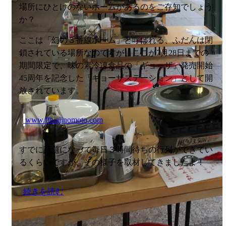
場所にひとけのないホームがあるのをご存知でしょう
か？
ここは「幻の３番線ホーム」と呼ばれる、ふだんは閉
鎖されている場所なのですが、ここが7月28日までの
期間限定で、味の素冷凍食品の「ギョーザ」発売開始
45周年を記念した「ギョーザステーション」として開
放されています。
www.ffa.ajinomoto.com
すでに話題になって毎日３時間待ちの行列ができてい
るくらいですが、その様子を取材してきましたよ！
続きを読む