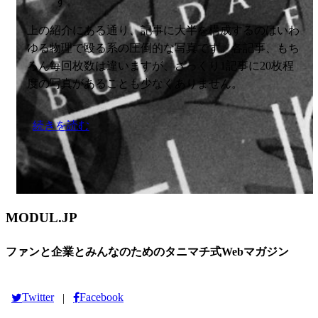
す。
上の紹介にある通り、記事に大半を構成するのはいわ
ゆる物理で殴る系の圧倒的な写真です。各記事、もち
ろん毎回枚数は違いますが、ざっくり1記事に20枚程
度の写真があることも少なくありません。
続きを読む
MODUL.JP
ファンと企業とみんなのためのタニマチ式Webマガジン
Twitter
Facebook
|