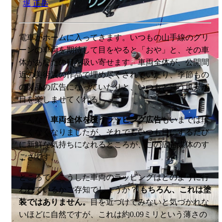
堀 正岳
電車がホームに入ってきます。いつもの山手線のグリ
ーンの車両を期待して目をやると「おや」と、その車
体があなたの目を吸い寄せます。車両全体が、公開間
近の美術展の作品で埋め尽くされていたり、季節もの
の製品の広告になっていたりと、いつもと違う風景が
目を楽しませてくれる。
こんな、
車両全体を覆うラッピング広告
もいまでは珍
しくなくなりましたが、それでもいつも目にするたび
に新鮮な気持ちになれるところが、この広告媒体のす
ごさです。
ところで、こうした車両のラッピングはどのように行
われているかご存知でしょうか？
もちろん、これは塗
装ではありません。
目を近づけてみないと気づかれな
いほどに自然ですが、これは約0.09ミリという薄さの