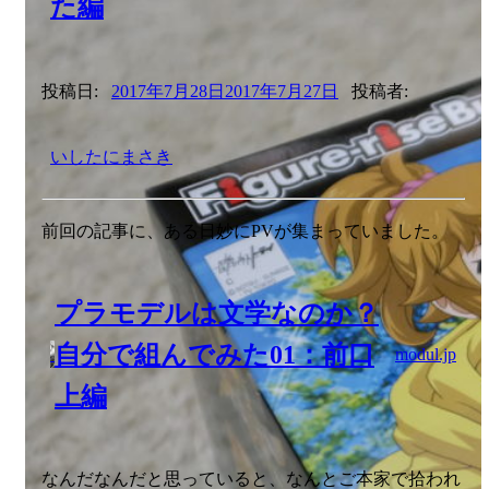
た編
投稿日:
2017年7月28日
2017年7月27日
投稿者:
いしたにまさき
前回の記事に、ある日妙にPVが集まっていました。
プラモデルは文学なのか？
自分で組んでみた01：前口
modul.jp
上編
なんだなんだと思っていると、なんとご本家で拾われ