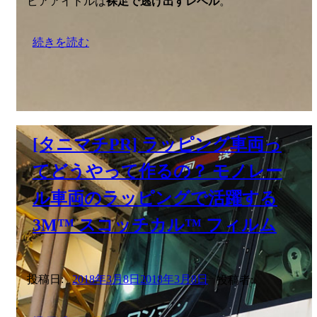
ビアアイドルは
裸足で逃げ出すレベル
。
続きを読む
[タニマチPR] ラッピング車両っ
てどうやって作るの？ モノレー
ル車両のラッピングで活躍する
3M™ スコッチカル™ フィルム
投稿日:
2018年3月8日
2018年3月8日
投稿者: