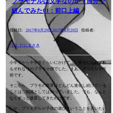
プラモデルは文学なのか？自分で
組んでみた01：前口上編
投稿日:
2017年6月29日
2017年6月29日
投稿者:
いしたにまさき
小学生から中学生ぐらいにかけて、ご多分にもれず私
もそれなりのプラモ小僧でした。まあ、ざっくり30年
前です。
そこから、プラモの世界はどんどん進化し続けている
ことは、知識としては知っていました。でも、なんと
なくずっと放置してきたわけです。
いや、プラモデルが子供の遊びということを言いたい