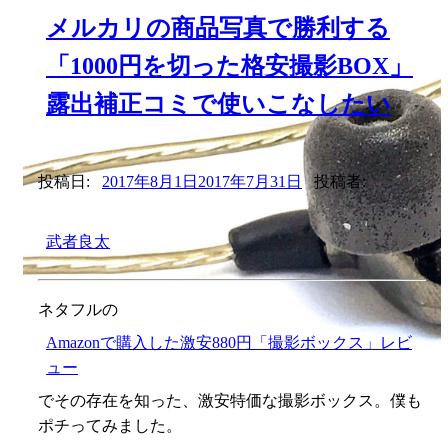
メルカリの商品写真で勝利する
「1000円を切った格安撮影BOX」
露出補正コミで使いこなしたい
投稿日:
2017年8月1日
2017年7月31日
投稿者:
武者良太
ネタフルの
Amazonで購入した激安880円「撮影ボックス」レビ
ュー
でその存在を知った、激安特価な撮影ボックス。僕も
ポチってみました。