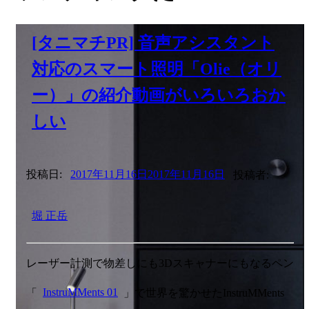
[タニマチPR] 音声アシスタント
対応のスマート照明「Olie（オリ
ー）」の紹介動画がいろいろおか
しい
投稿日:
2017年11月16日
2017年11月16日
投稿者:
堀 正岳
レーザー計測で物差しにも3Dスキャナーにもなるペン
「
InstruMMents 01
」で世界を驚かせたInstruMMents