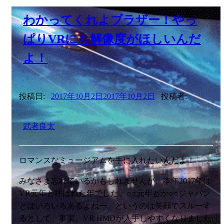
わかってくれよブラザー！やっ
ぱりVRにも解像度がほしいんだ
よ！
投稿日:
2017年10月2日
2017年10月2日
投稿者:
武者良太
ロマンスなミュージアムを手に入れたいんだよ！
みなさま忘れているかもしれませんが、本年2017年は
VR元年と呼ばれた年でした。○○元年とか○○ジャパン
とはいろいろあるよねー。というのは笑顔でスルーす
るとして、事実、VR HMDが入手しやすくなりました