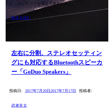
し、コンテンツも増えてきました。
続きを読む
左右に分割、ステレオセッティン
グにも対応するBluetoothスピーカ
ー「GoDuo Speakers」
投稿日:
2017年7月20日
2017年7月17日
投稿者:
武者良太