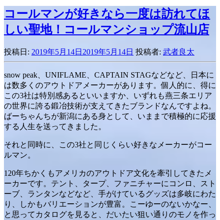
コールマンが好きなら一度は訪れてほ
しい聖地！コールマンショップ流山店
投稿日:
2019年5月14日
2019年5月14日
投稿者:
武者良太
snow peak、UNIFLAME、CAPTAIN STAGなどなど、日本に
は数多くのアウトドアメーカーがあります。個人的に、得に
この3社は特別感あるといいますか、いずれも燕三条エリア
の世界に誇る鍛冶技術が支えてきたブランドなんですよね。
ばーちゃんちが新潟にある身として、いままで積極的に応援
する人生を送ってきました。
それと同時に、この3社と同じくらい好きなメーカーがコー
ルマン。
120年ちかくもアメリカのアウトドア文化を牽引してきたメ
ーカーです。テント、タープ、ファニチャーにコンロ、スト
ーブ、ランタンなどなど、手がけているグッズは多岐にわた
り、しかもバリエーションが豊富。こーゆーのないかなー、
と思ってカタログを見ると、だいたい狙い通りのモノを作っ