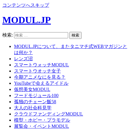
コンテンツへスキップ
MODUL.JP
検索:
MODUL.JPについて、またタニマチ式WEBマガジンと
は何か？
レンズ沼
スマートウォッチMODUL
スマートウオッチ女子
今期アニメなにを見る？
YouTubeで会えるアイドル
仮想美女MODUL
フードモジュール100
孤独のチェーン飯58
大人の社会科見学
クラウドファンディングMODUL
模型・ホビー・プラモデル
展覧会・イベントMODUL