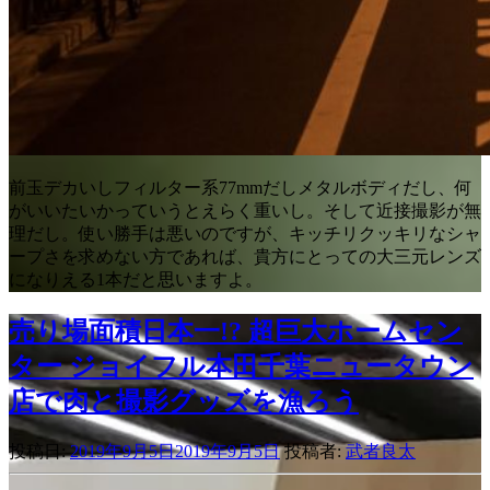
前玉デカいしフィルター系77mmだしメタルボディだし、何
がいいたいかっていうとえらく重いし。そして近接撮影が無
理だし。使い勝手は悪いのですが、キッチリクッキリなシャ
ープさを求めない方であれば、貴方にとっての大三元レンズ
になりえる1本だと思いますよ。
売り場面積日本一!? 超巨大ホームセン
ター ジョイフル本田千葉ニュータウン
店で肉と撮影グッズを漁ろう
投稿日:
2019年9月5日
2019年9月5日
投稿者:
武者良太