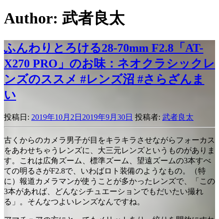
Author:
武者良太
ふんわりとろける28-70mm F2.8「AT-
X270 PRO」のお味：ネオクラシックレ
ンズのススメ #レンズ沼 #さらざんま
い
投稿日:
2019年10月2日
2019年9月30日
投稿者:
武者良太
古くからのカメラ男子が目をキラキラさせながらフォーカス
をあわせちゃうレンズに、大三元レンズというものがありま
す。これは広角ズーム、標準ズーム、望遠ズームの3本すべ
ての明るさがF2.8で、いわばロト装備のようなもの。（特
に）報道カメラマンが使うことが多かったレンズで、「この
3本があれば、どんなシチュエーションでもだいたい撮れ
る」。そんなつよいレンズなんですね。