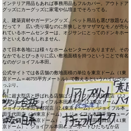
インテリア用品もあれば事務用品もフルカバー。アウトドア
グッズにカーグッズに家電や仏壇までそろってる。
え、建築資材やガーデングッズ、ペット用品も選び放題なん
だって？ 広い売り場なのに所狭しとサマザマなモノが売ら
れているホームセンターは、オジサンにとってのドンキホー
テといえるかもしれません。
さて日本各地には様々なホームセンターがありますが、その
なかでもとびっきりに広い敷地面積を持つということで有名
なのがジョイフル本田。
公式サイトでは各店舗の敷地面積の単位を東京ドーム（1東
京ドーム＝
46755平方メートル
）で数えるというハイレベル
っぷり。
特に超大型店と呼ばれる店舗はジョイフル本田瑞穂店（2.2
東京ドーム）、ジョイフル本田幸手店（2.3東京ドーム）、
ジョイフル本田宇都宮店（2.4東京ドーム）、ジョイフル本
田千代田店（2.9東京ドーム）、ジョイフル本田千葉ニュー
タウン店（3.6東京ドーム）、ジョイフル本田新田店（4.1東
京ドーム）、ジョイフル本田ニューポートひたちなか店