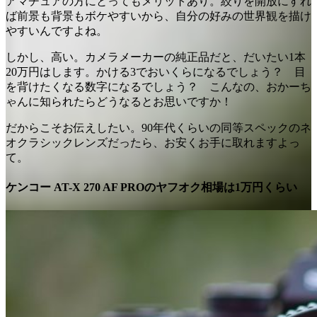
アマチュアの方にとってもメリットあり。絞りを開放にすれ
ば前景も背景もボケやすいから、自分の好みの世界観を描け
やすいんですよね。
しかし、高い。カメラメーカーの純正品だと、だいたい1本
20万円はします。かける3でおいくらになるでしょう？ 目
を背けたくなる数字になるでしょう？ こんなの、おかーち
ゃんに知られたらどうなるとお思いですか！
だからこそお伝えしたい。90年代くらいの同等スペックのネ
オクラシックレンズだったら、お安くお手に取れますよっ
て。
ケンコー AT-X 270 AF PROのヤフオク相場は1万円くらい