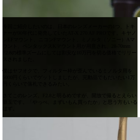
今回ご紹介したいのは、日本のレンズメーカーの1つ、トキ
ナーが90年代に発売していたAT-X 270 AF PROです。キヤノ
ンEFマウント、ニコンFマウント、ミノルタ（ソニー）Aマ
ウント、ペンタックスKマウント用が用意され、28-70mm
F2.8の標準ズームにしては割安な10万円を切る価格でリリー
スされました。
僕はヤフオクで、フィルター枠が歪んでいるミノルタ用を
5000円くらいでゲットしましたが、完動品でもだいたい1万
円くらいで落札できるみたい。
さてこのレンズ。F2.8と明るめですが、開放で撮るとえらい
癖玉です。「やっべ、まずいもん買ったか」と思う方もいる
はず。