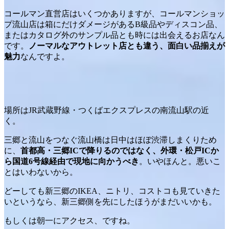
コールマン直営店はいくつかありますが、コールマンショッ
プ流山店は箱にだけダメージがあるB級品やディスコン品、
またはカタログ外のサンプル品とも時には出会えるお店なん
です。
ノーマルなアウトレット店とも違う、面白い品揃えが
魅力
なんですよ。
場所はJR武蔵野線・つくばエクスプレスの南流山駅の近
く。
三郷と流山をつなぐ流山橋は日中はほぼ渋滞しまくりため
に、
首都高・三郷ICで降りるのではなく、外環・松戸ICか
ら国道6号線経由で現地に向かうべき
。いやほんと。悪いこ
とはいわないから。
どーしても新三郷のIKEA、ニトリ、コストコも見ていきた
いというなら、新三郷側を先にしたほうがまだいいかも。
もしくは朝一にアクセス、ですね。