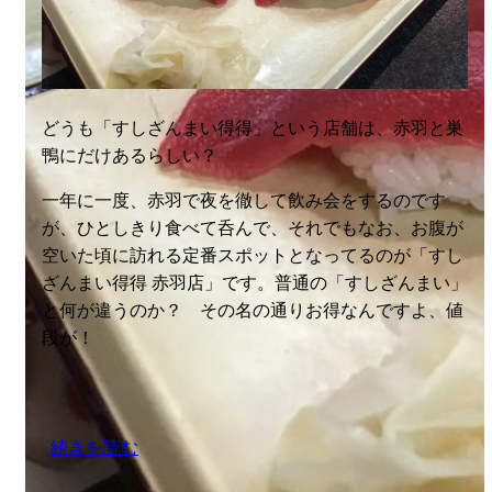
どうも「すしざんまい得得」という店舗は、赤羽と巣
鴨にだけあるらしい？
一年に一度、赤羽で夜を徹して飲み会をするのです
が、ひとしきり食べて呑んで、それでもなお、お腹が
空いた頃に訪れる定番スポットとなってるのが「すし
ざんまい得得 赤羽店」です。普通の「すしざんまい」
と何が違うのか？ その名の通りお得なんですよ、値
段が！
続きを読む