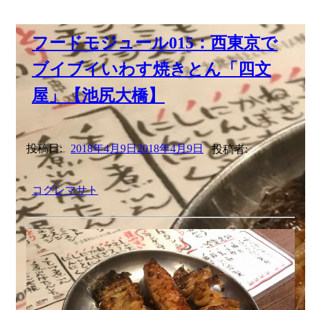
フードモジュール015：西東京で
ブイブイいわす焼きとん「四文
屋」【池尻大橋】
投稿日:
2018年4月9日
2018年4月9日
投稿者:
コグレマサト