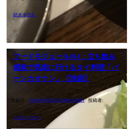
続きを読む
フードモジュール014：立ち飲み
感覚で気楽に行けるタイ料理「バ
ーンカオケン」【池袋】
投稿日:
2018年4月2日
2018年4月9日
投稿者:
コグレマサト