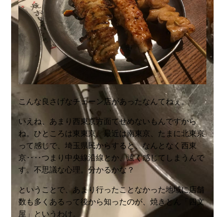
こんな良さげなチェーン店があったなんてねぇ。
いえね、あまり西東京方面てせめないもんですから
ね。ひところは東東京、最近は南東京、たまに北東京
って感じで、埼玉県民からすると、なんとなく西東
京‥‥つまり中央線沿線とか、遠く感じてしまうんで
す。不思議な心理。分かるかな？
ということで、あまり行ったことなかった地域に店舗
数も多くあるって後から知ったのが、焼きとん「四文
屋」というわけ。