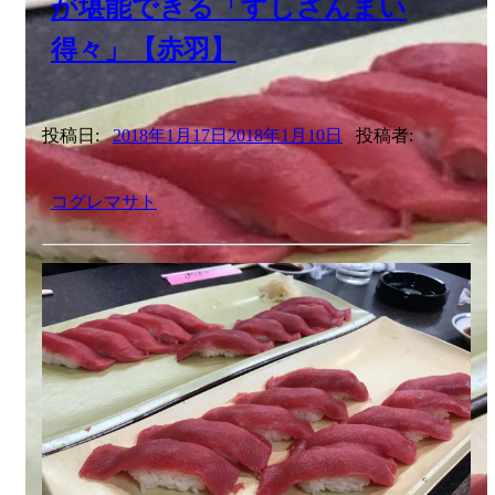
が堪能できる「すしざんまい
得々」【赤羽】
投稿日:
2018年1月17日
2018年1月10日
投稿者:
コグレマサト