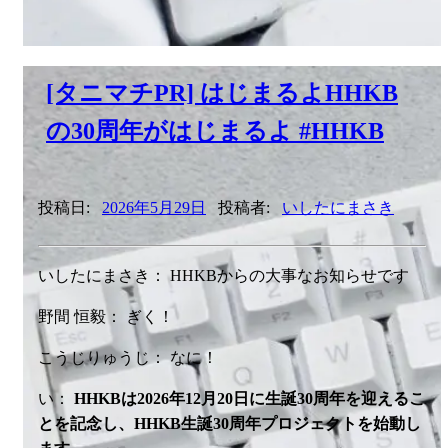
[タニマチPR] はじまるよHHKB
の30周年がはじまるよ #HHKB
投稿日:
2026年5月29日
投稿者:
いしたにまさき
いしたにまさき： HHKBからの大事なお知らせです
野間 恒毅： ぎく！
こうじりゅうじ： なに！
い：
HHKBは2026年12月20日に生誕30周年を迎えるこ
とを記念し、HHKB生誕30周年プロジェクトを始動し