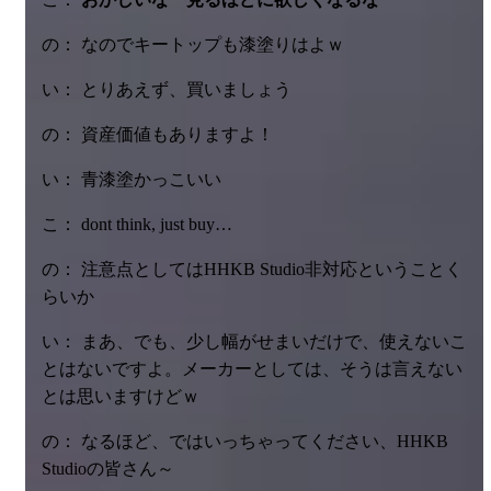
の： なのでキートップも漆塗りはよｗ
い： とりあえず、買いましょう
の： 資産価値もありますよ！
い： 青漆塗かっこいい
こ： dont think, just buy…
の： 注意点としてはHHKB Studio非対応ということく
らいか
い： まあ、でも、少し幅がせまいだけで、使えないこ
とはないですよ。メーカーとしては、そうは言えない
とは思いますけどｗ
の： なるほど、ではいっちゃってください、HHKB
Studioの皆さん～