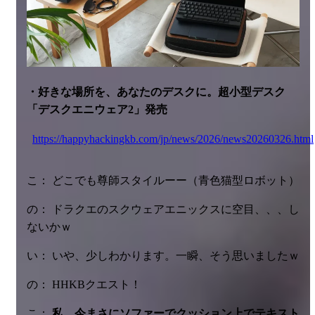
・好きな場所を、あなたのデスクに。超小型デスク
「デスクエニウェア2」発売
https://happyhackingkb.com/jp/news/2026/news20260326.html
こ： どこでも尊師スタイルーー（青色猫型ロボット）
の： ドラクエのスクウェアエニックスに空目、、、し
ないかｗ
い： いや、少しわかります。一瞬、そう思いましたｗ
の： HHKBクエスト！
こ：
私、今まさにソファーでクッション上でテキスト