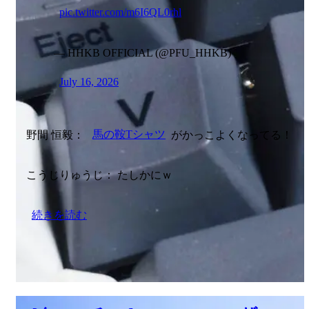
pic.twitter.com/m6I6QL0rhl
— HHKB OFFICIAL (@PFU_HHKB)
July 16, 2026
野間 恒毅：
馬の鞍Tシャツ
がかっこよくなってる！
こうじりゅうじ： たしかにｗ
続きを読む