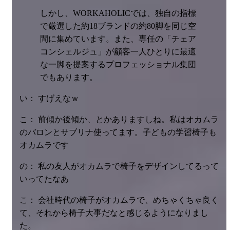
しかし、WORKAHOLICでは、独自の指標
で厳選した約18ブランドの約80脚を同じ空
間に集めています。また、専任の「チェア
コンシェルジュ」が顧客一人ひとりに最適
な一脚を提案するプロフェッショナル集団
でもあります。
い： すげえなｗ
こ： 前傾か後傾か、とかありますしね。私はオカムラ
のバロンとサブリナ使ってます。子どもの学習椅子も
オカムラです
の： 私の友人がオカムラで椅子をデザインしてるって
いってたなあ
こ： 会社時代の椅子がオカムラで、めちゃくちゃ良く
て、それから椅子大事だなと感じるようになりまし
た。