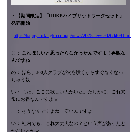
・【期間限定】「HHKBハイブリッドワークセット」
発売開始
https://happyhackingkb.com/jp/news/2026/news20260409.html
こ：
これほしいと思ったらなかったんですよ！再販な
んですね
の： ほら、300人クラブが火を噴くからすぐなくなっ
ちゃう奴
い： また、ここに欲しい人がいた。たしかに、これ異
常にお得なんですよｗ
こ： そうなんですよね、安いんですよ
い： 社内でも、これ大丈夫なの？という声があったと
かないとかｗ