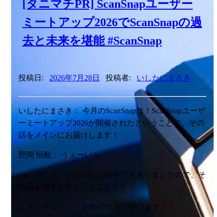
[タニマチPR] ScanSnapユーザー
ミートアップ2026でScanSnapの過
去と未来を堪能 #ScanSnap
投稿日:
2026年7月28日
投稿者:
いしたにまさき
いしたにまさき： 今月のScanSnapは！ScanSnapユーザ
ーミートアップ2026が開催されたということで、その
話をメインにお届けします！
野間 恒毅： うぇーい！
い： そして、ScanSnap25周年でもありましたので、そ
の辺も踏まえてということで！
こうじりゅうじ： おめでとうございます！！