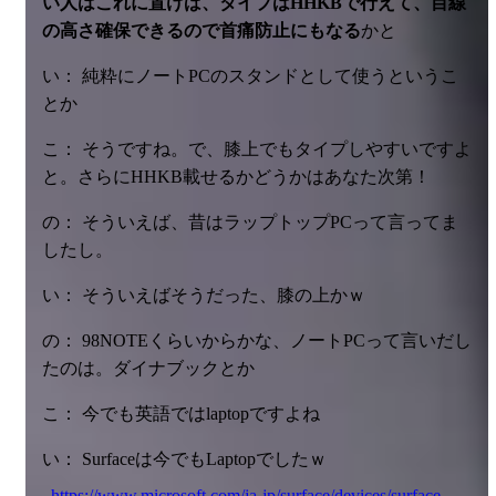
い人はこれに置けば、タイプはHHKBで行えて、目線
の高さ確保できるので首痛防止にもなる
かと
い： 純粋にノートPCのスタンドとして使うというこ
とか
こ： そうですね。で、膝上でもタイプしやすいですよ
と。さらにHHKB載せるかどうかはあなた次第！
の： そういえば、昔はラップトップPCって言ってま
したし。
い： そういえばそうだった、膝の上かｗ
の： 98NOTEくらいからかな、ノートPCって言いだし
たのは。ダイナブックとか
こ： 今でも英語ではlaptopですよね
い： Surfaceは今でもLaptopでしたｗ
https://www.microsoft.com/ja-jp/surface/devices/surface-