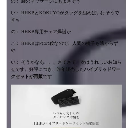
の： 腰のマッサージにもよさそう
い： HHKBとKOKUYOがタッグを組めばいけそうで
すｗ
の： HHKB専用チェア爆誕か
こ： HHKBはPCの鞍なので、人間の椅子も遠からず
や
い： そうかなあ、、、さてさて、次はうれしいお知ら
せです。好評につき、昨年販売した
ハイブリッドワー
クセットが再販
です