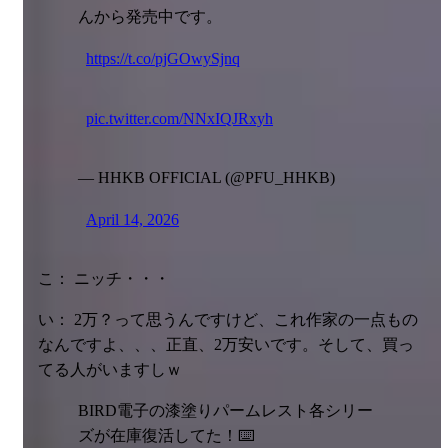
んから発売中です。
https://t.co/pjGOwySjnq
pic.twitter.com/NNxIQJRxyh
— HHKB OFFICIAL (@PFU_HHKB)
April 14, 2026
こ： ニッチ・・・
い： 2万？って思うんですけど、これ作家の一点もの
なんですよ、、、正直、2万安いです。そして、買っ
てる人がいますしｗ
BIRD電子の漆塗りパームレスト各シリー
ズが在庫復活してた！⌨️