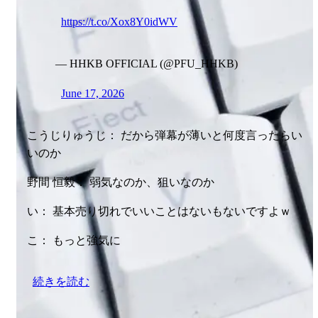
https://t.co/Xox8Y0idWV
— HHKB OFFICIAL (@PFU_HHKB)
June 17, 2026
こうじりゅうじ： だから弾幕が薄いと何度言ったらい
いのか
野間 恒毅： 弱気なのか、狙いなのか
い： 基本売り切れでいいことはないもないですよｗ
こ： もっと強気に
続きを読む