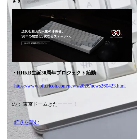
ます
・HHKB生誕30周年プロジェクト始動
https://www.pfu.ricoh.com/news/2026/news260423.html
の： 東京ドームきたーーー！
続きを読む