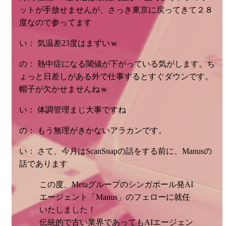
ットが手放せませんが、さっき東京に戻ってきて２８
度なので参ってます
い： 気温差23度はまずいｗ
の： 熱中症になる閾値が下がっている気がします。ち
ょっと日差しがある外で仕事するとすぐダウンです。
帽子が欠かせませんねｗ
い： 体調管理まじ大事ですね
の： もう無理がきかないアラカンです。
い： さて、今月はScanSnapの話をする前に、Manusの
話であります
この度、Metaグループのシンガポール発AI
エージェント「Manus」のフェローに就任
いたしました！
伝統的で古い業界であってもAIエージェン