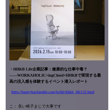
・HHKB Life企業記事：健康的な仕事中毒？
――WORKAHOLIC×ingCloud×HHKBで実現する最
高の没入感を体験するイベント潜入レポート
https://happyhackingkb.com/jp/life/hhkb_life132.html
こ： 良い椅子まじで大事です