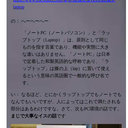
laptop
の： へーへーへー
「ノートPC（ノートパソコン）」と「ラッ
プトップ（Laptop）」は、原則として同じ
ものを指す言葉であり、機能や実態に大き
な違いはありません。「ノートPC」は日本
で定着した和製英語的な呼称であり、「ラ
ップトップ」は膝の上（lap）に置いて使え
るという意味の英語圏で一般的な呼び名で
す。
い： なるほど、とにかくラップトップでもノートでも
なんでもいいですが、人によってはこれで満たされる
部分はあるわけですな。さて、次もPC環境の話です。
まじで大事なイスの話
です