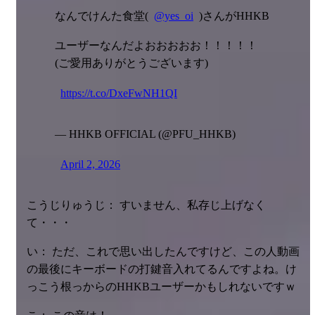
なんでけんた食堂(
@yes_oi
)さんがHHKB
ユーザーなんだよおおおおお！！！！！
(ご愛用ありがとうございます)
https://t.co/DxeFwNH1QI
— HHKB OFFICIAL (@PFU_HHKB)
April 2, 2026
こうじりゅうじ： すいません、私存じ上げなく
て・・・
い： ただ、これで思い出したんですけど、この人動画
の最後にキーボードの打鍵音入れてるんですよね。け
っこう根っからのHHKBユーザーかもしれないですｗ