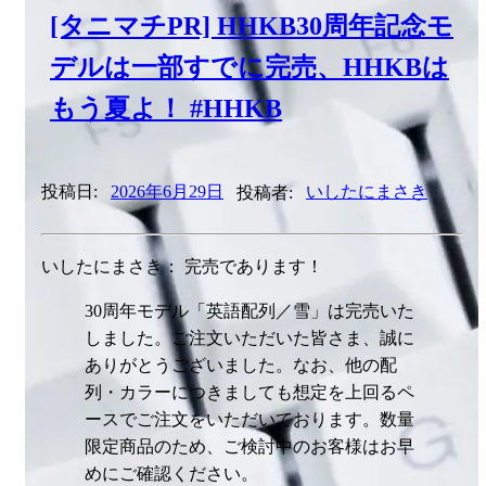
[タニマチPR] HHKB30周年記念モ
デルは一部すでに完売、HHKBは
もう夏よ！ #HHKB
投稿日:
2026年6月29日
投稿者:
いしたにまさき
いしたにまさき： 完売であります！
30周年モデル「英語配列／雪」は完売いた
しました。ご注文いただいた皆さま、誠に
ありがとうございました。なお、他の配
列・カラーにつきましても想定を上回るペ
ースでご注文をいただいております。数量
限定商品のため、ご検討中のお客様はお早
めにご確認ください。