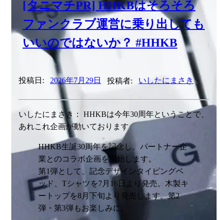
[タニマチPR] HHKBはそろそろ
ファンクラブ運営に乗り出しても
いいのではないか？ #HHKB
投稿日:
2026年7月29日
投稿者:
いしたにまさき
いしたにまさき： HHKBは今年30周年ということで、
あれこれ企画が動いております
HHKB生誕30周年を記念し、パートナー企
業とのコラボ企画を開始します。
第1弾として、記念デザインタイピングベ
ッド、Tシャツを7月16日より発売。木製キ
ートップを8月下旬より発売します。第2
弾・第3弾もお楽しみに。