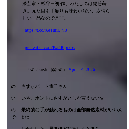
漆芸家・杉谷三朗 作、わたしのは錫粉蒔
き。見た目も手触りも味わい深い、素晴ら
しい一品なので是非。
https://t.co/XeTuriU7l8
pic.twitter.com/K24I6prxbs
— 941 / kushii (@941)
April 14, 2026
の： さすがバード電子さん
い： いや、ホントにさすがとしか言えないｗ
の：
最終的に手が触れるものは全部自然素材がいい
ん
ですよね
こ：
おかしいな 見るほどに欲しくなるな