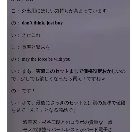
こ： 外出用にほしい気持ちが高まっています
の：
don’t think, just buy
い： きたこれ
こ： 長寿と繁栄を
の： may the force be with you
い： まあ、
実際このセットまじで価格設定おかしい
の
で、少しでも欲しくなったら買え！ですねｗ
の： です！
い： さて、最後にさっきのセットとは別の意味で値段
を見て「ん？」となる商品です
漆芸家・杉谷三朗とのコラボの貴重な一点
モノの漆塗りパームレストがバード電子さ