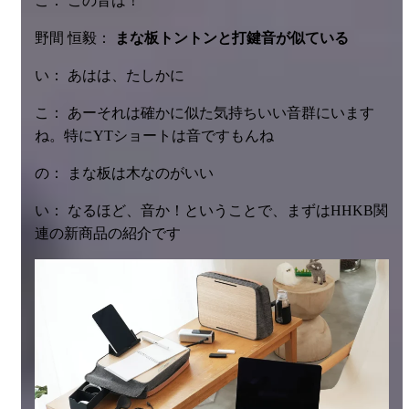
こ： この音は！
野間 恒毅：
まな板トントンと打鍵音が似ている
い： あはは、たしかに
こ： あーそれは確かに似た気持ちいい音群にいます
ね。特にYTショートは音ですもんね
の： まな板は木なのがいい
い： なるほど、音か！ということで、まずはHHKB関
連の新商品の紹介です