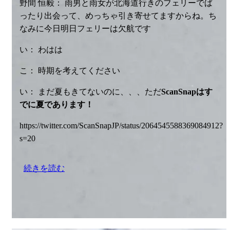
野間 恒毅： 雨男と雨女が北海道行きのフェリーでば
ったり出会って、めっちゃ引き寄せてますからね。ち
なみに今日明日フェリーは欠航です
い： わはは
こ： 時期を考えてください
い： まだ夏もきてないのに、、、ただ
ScanSnapはす
でに夏であります！
https://twitter.com/ScanSnapJP/status/2064545588369084912?
s=20
続きを読む