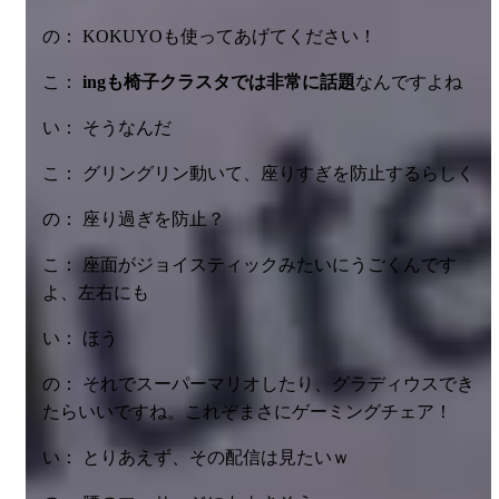
の： KOKUYOも使ってあげてください！
こ：
ingも椅子クラスタでは非常に話題
なんですよね
い： そうなんだ
こ： グリングリン動いて、座りすぎを防止するらしく
の： 座り過ぎを防止？
こ： 座面がジョイスティックみたいにうごくんです
よ、左右にも
い： ほう
の： それでスーパーマリオしたり、グラディウスでき
たらいいですね。これぞまさにゲーミングチェア！
い： とりあえず、その配信は見たいｗ