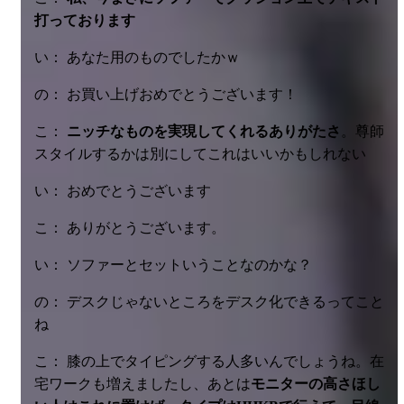
打っております
い： あなた用のものでしたかｗ
の： お買い上げおめでとうございます！
こ：
ニッチなものを実現してくれるありがたさ
。尊師
スタイルするかは別にしてこれはいいかもしれない
い： おめでとうございます
こ： ありがとうございます。
い： ソファーとセットいうことなのかな？
の： デスクじゃないところをデスク化できるってこと
ね
こ： 膝の上でタイピングする人多いんでしょうね。在
宅ワークも増えましたし、あとは
モニターの高さほし