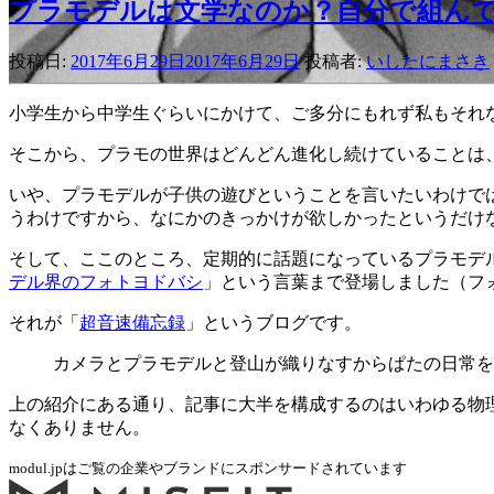
プラモデルは文学なのか？自分で組んで
投稿日:
2017年6月29日
2017年6月29日
投稿者:
いしたにまさき
小学生から中学生ぐらいにかけて、ご多分にもれず私もそれな
そこから、プラモの世界はどんどん進化し続けていることは
いや、プラモデルが子供の遊びということを言いたいわけで
うわけですから、なにかのきっかけが欲しかったというだけ
そして、ここのところ、定期的に話題になっているプラモデ
デル界のフォトヨドバシ
」という言葉まで登場しました（フ
それが「
超音速備忘録
」というブログです。
カメラとプラモデルと登山が織りなすからぱたの日常を
上の紹介にある通り、記事に大半を構成するのはいわゆる物理
なくありません。
modul.jpはご覧の企業やブランドにスポンサードされています