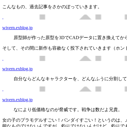
こんなもの、過去記事をさかのぼっていきます。
wivern.exblog.jp
原型師が作った原型を3DでCADデータに置き換えて
そして、その間に新作も容赦なく投下されていきます（ホン
wivern.exblog.jp
自分ならどんなキャラクターを、どんなふうに分割して
wivern.exblog.jp
なにより低価格なのが脅威です。戦争は数だよ兄貴。
女の子のプラモデルすごい！バンダイすごい！というのは、
能なものではないんですが、釣りではないんだけど、釣りで