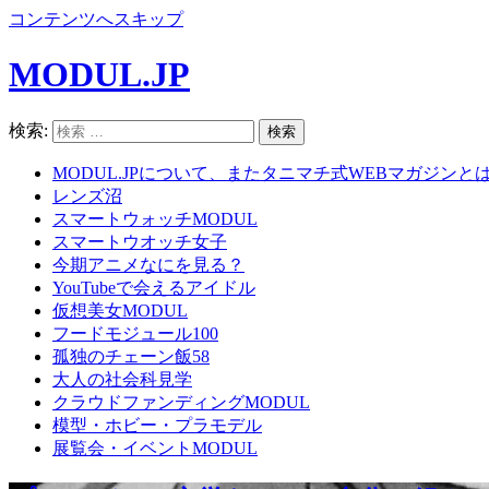
コンテンツへスキップ
MODUL.JP
検索:
MODUL.JPについて、またタニマチ式WEBマガジンと
レンズ沼
スマートウォッチMODUL
スマートウオッチ女子
今期アニメなにを見る？
YouTubeで会えるアイドル
仮想美女MODUL
フードモジュール100
孤独のチェーン飯58
大人の社会科見学
クラウドファンディングMODUL
模型・ホビー・プラモデル
展覧会・イベントMODUL