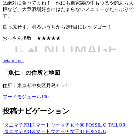
は絶対に食べてよね！ 他にも自家製の牛もつ煮や鮪あら大
根など、大衆酒場好きにはたまらないメニューがたっぷりで
す。
長っ尻せず、明るいうちから2軒目にレッツゴー！
おっさん指数：★★★★★
netafull.net
「魚仁」の住所と地図
住所：東京都中央区月島3-12-5
フードモジュール100
投稿ナビゲーション
[タニマチPR]スマートウオッチ女子80 FOSSIL Q TAILOR
[タニマチPR]スマートウオッチ女子81 FOSSIL Q