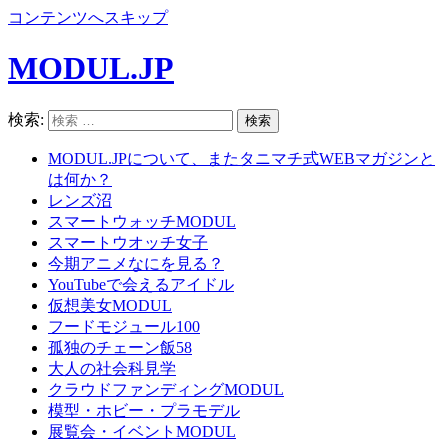
コンテンツへスキップ
MODUL.JP
検索:
MODUL.JPについて、またタニマチ式WEBマガジンと
は何か？
レンズ沼
スマートウォッチMODUL
スマートウオッチ女子
今期アニメなにを見る？
YouTubeで会えるアイドル
仮想美女MODUL
フードモジュール100
孤独のチェーン飯58
大人の社会科見学
クラウドファンディングMODUL
模型・ホビー・プラモデル
展覧会・イベントMODUL