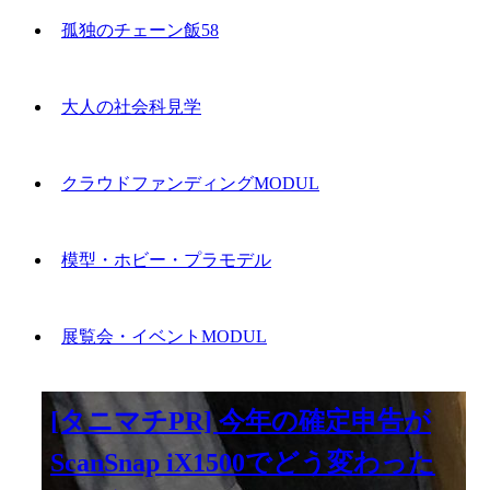
孤独のチェーン飯58
大人の社会科見学
クラウドファンディングMODUL
模型・ホビー・プラモデル
展覧会・イベントMODUL
[タニマチPR] 今年の確定申告が
ScanSnap iX1500でどう変わった