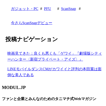
ガジェット・PC
#
PFU
#
ScanSnap
#
今さらScanSnapデビュー
投稿ナビゲーション
映画見てきた：良くも悪くも「ゲワイ」『劇場版シティ
ーハンター〈新宿プライベート・アイズ〉』
LINEモバイルダンスCMがカワイイと評判の本田翼は面
倒な美人である
MODUL.JP
ファンと企業とみんなのためのタニマチ式Webマガジン