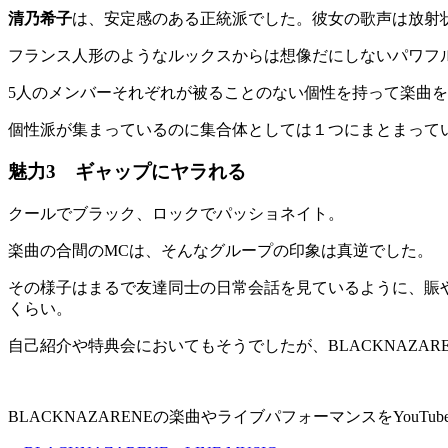
清乃希子
は、安定感のある正統派でした。彼女の歌声は放射
フランス人形のようなルックスからは想像だにしないパワフ
5人のメンバーそれぞれが被ることのない個性を持って楽曲を表
個性派が集まっているのに集合体としては１つにまとまって
魅力3 ギャップにヤラれる
クールでブラック、ロックでパッショネイト。
楽曲の合間のMCは、そんなグループの印象は真逆でした。
その様子はまるで友達同士の日常会話を見ているように、賑
くらい。
自己紹介や特典会においてもそうでしたが、BLACKNAZA
BLACKNAZARENEの楽曲やライブパフォーマンスをYo