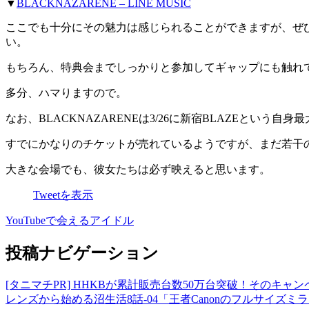
▼
BLACKNAZARENE – LINE MUSIC
ここでも十分にその魅力は感じられることができますが、ぜ
い。
もちろん、特典会までしっかりと参加してギャップにも触れ
多分、ハマりますので。
なお、BLACKNAZARENEは3/26に新宿BLAZEとい
すでにかなりのチケットが売れているようですが、まだ若干
大きな会場でも、彼女たちは必ず映えると思います。
Tweetを表示
YouTubeで会えるアイドル
投稿ナビゲーション
[タニマチPR] HHKBが累計販売台数50万台突破！そのキャ
レンズから始める沼生活8話-04「王者Canonのフルサイズ