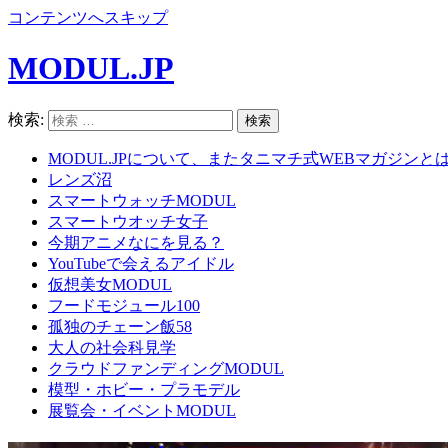
コンテンツへスキップ
MODUL.JP
検索:
MODUL.JPについて、またタニマチ式WEBマガジンと
レンズ沼
スマートウォッチMODUL
スマートウオッチ女子
今期アニメなにを見る？
YouTubeで会えるアイドル
仮想美女MODUL
フードモジュール100
孤独のチェーン飯58
大人の社会科見学
クラウドファンディングMODUL
模型・ホビー・プラモデル
展覧会・イベントMODUL