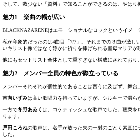
そして、数少ない「資料」で知ることができるのは、やはり
魅力1 楽曲の幅が広い
BLACKNAZARENEはエモーショナルなロックというイ
私が印象的だったのは4曲目「7/7」。それまでの３曲が激し
いキリスト像ではなく静かに祈りを捧げられる聖母マリアが
他にもセットリスト全体として重すぎない構成にされており
魅力2 メンバー全員の特色が際立っている
メンバーそれぞれが個性的であることは言うに及ばず、舞台
南向いずみ
は高い歌唱力を持っていますが、シルキーで滑ら
一方で
冬野あゐく
は、コケティッシュな歌声でした。聴衆を
ります。
戸田ころね
の歌声は、名手が放った矢の一射のごとく素直に
した。