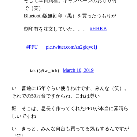
そして本日到着。キャンペーンのお守り付
で（笑）
Bluetooth版無刻印（黒）を買ったつもりが
刻印有を注文していた。。。
#HHKB
#PFU
pic.twitter.com/zn2giqvc1j
— tak (@tw_tick)
March 10, 2019
い：普通に15年ぐらい使うわけです、みんな（笑）。
それでの50万台ですからね、これは尊い
堀：そこは、息長く作ってくれたPFUが本当に素晴ら
しいですね
い：きっと、みんな何台も買ってる気もするんですが
（笑）