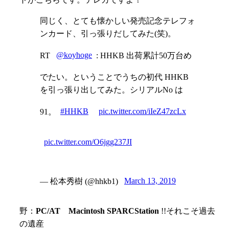
同じく、とても懐かしい発売記念テレフォ
ンカード、引っ張りだしてみた(笑)。
RT
@koyhoge
: HHKB 出荷累計50万台め
でたい。ということでうちの初代 HHKB
を引っ張り出してみた。シリアルNo は
91。
#HHKB
pic.twitter.com/iIeZ47zcLx
pic.twitter.com/O6jgg237JI
— 松本秀樹 (@hhkb1)
March 13, 2019
野：
PC/AT Macintosh SPARCStation
!!
それこそ過去
の遺産