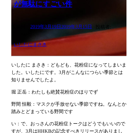
が無駄にすごい件
投稿日:
2019年3月19日
2019年3月15日
投稿者:
いしたにまさき
いしたに まさき：
どもども、花粉症になってしまいま
した。いしたにです。
3月がこんなにつらい季節とは
知りませんでしたよ。
堀 正岳：わたしも絶賛花粉症のほりでず
野間 恒毅：マスクが手放せない季節ですね。なんとか
踏みとどまっている野間です
い：
で、おっさんの花粉症トークはどうでもいいので
すが、
3月はHHKBの記念すべきリリースがありまし