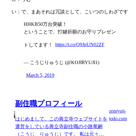
い：で、まあそれは冗談として、こいつのしわざです
HHKB50万台突破！
ということで、打鍵祈願のお守りプレゼン
トしてます！
https://t.co/Q9JpUN02ZF
— こうじりゅうじ (@KOJIRYUJI1)
March 5, 2019
副住職プロフィール
zenryuji-
jodo.com
はじめまして。この善立寺ウェブサイトを
運営をしている善立寺副住職の小路竜嗣
（こうじ りゅうじ）です。 私は元々…