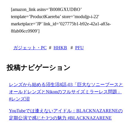
[amazon_link asins=’B008GXUDBO’
template=’ProductKaereba’ store=’moduljp-i-22′
marketplace=’JP’ link_id=’027775b1-b92e-42a1-a83a-
8fab06cc0909′]
ガジェット・PC
#
HHKB
#
PFU
投稿ナビゲーション
レンズから始める沼生活8話-03「巨大なソニーブースと
オールドレンズとNikonのフルサイズミラーレス問題」
#レンズ沼
YouTubeでは逢えないアイドル：BLACKNAZARENEの
定期公演で感じた3つの魅力 #BLACKNAZARENE