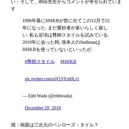
い：そして、和田先生からコメントが寄せられていま
す
1996年暮にHHKBが世に出てこの12月で22
年になった. まだ愛好者が多いらしく嬉し
い. 私も近頃は尊師スタイルを試みている.
2010年に会った時, 張本人のStallmanは
HHKBを使っていないといったが.
#尊師スタイル
#HHKB
pic.twitter.com/nN1SYm0Lr1
— Eiiti Wada (@eiitiwada)
December 29, 2018
堀：画面は三次元のペンローズ・タイル？