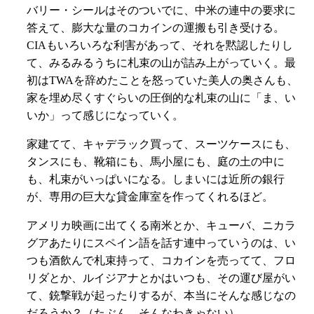
バリー・シールはそのついでに、中米の連中の要求に
答えて、膨大な量のコカインの運搬も引き受ける。
CIAもいろいろな利害があって、それを黙認したりし
て、みるみるうちに札束の山が詰み上がっていく。最
初はTWAを辞めたことを怒っていた美人の奥さんも、
家を埋め尽くすぐらいの圧倒的な札束の山に「ま、い
いか」って感じになっていく。
家建てて、キャデラック買って、スーツケースにも、
タンスにも、靴箱にも、馬小屋にも、庭の土の中に
も、札束がいっぱいになる。しまいには近所の銀行
が、専用の巨大な貸金庫室を作ってくれるほど。
アメリカ映画に出てくる南米とか、キューバ、ニカラ
グアあたりにスペイン語を話す連中っていうのは、い
つも酒飲んで札束持って、コカインを売ってて、フロ
リダとか、ルイジアナとかはいつも、その運び屋がい
て、銃撃戦が起ったりするが、本当にそんな感じなの
だろうか？（たぶん、そんなわきゃない）