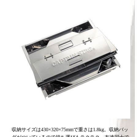
収納サイズは430×320×75mmで重さは1.8kg。収納バッ
グがついているので持ち運びもラクラク。友達同士で
アウトドアBBQやるときは、コイツのチカラでピザ奉
行気取ってもいいかもしれません。
海の家で食べる焼きそばが旨すぎるように、BBQ時の
コンビニ冷凍ピザもめっちゃウマいんですよ。天板側
の熱を増やせば、余った具を載せまくったゴージャス
ピザにクラスアップさせてもいいですし。