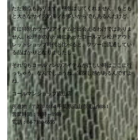
コールマンショップ流山店
所在地：〒270-0164 千葉県流山市流山988-1
営業時間：10時～19時
電話：04-7180-6555
空腹に優しくない5500円台の折り
たたみピザ窯というキャンプの
イノベーション
投稿日:
2018年6月25日
2018年6月19日
投稿者: