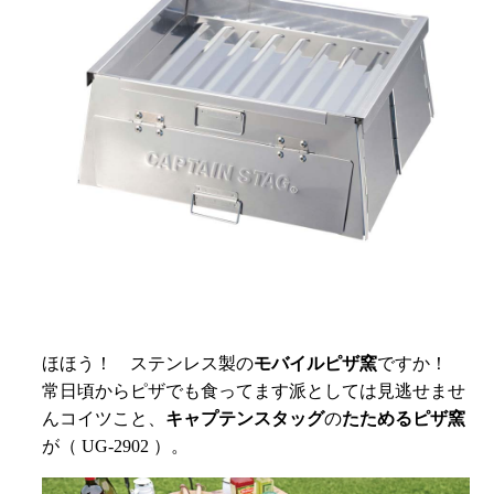
ほほう！ ステンレス製の
モバイルピザ窯
ですか！
常日頃からピザでも食ってます派としては見逃せませ
んコイツこと、
キャプテンスタッグ
の
たためるピザ窯
が（ UG-2902 ）。