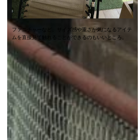
ファニチャーなど、サイズ感や重さが気になるアイテ
ムを直接見て触れることができるのもいいところ。
ただ難点もあります。梱包はしてくれません。もとも
と大きなサイズのモノが多いからでもあるんだけど。
常に特別カラーなアイテムと出会えるわけではありま
せん。松戸市の八ヶ崎にあったコールマン松戸アウト
レットショップ時代と比べると、フツーに流通してい
る品ばかりとなりましたし。
それでもコールマンのアイテムがほしい時はここに行
っちゃう。なんでしょうね。宝探し感があるんですよ
ね。