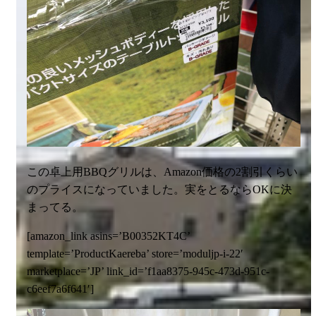
この卓上用BBQグリルは、Amazon価格の2割引くらい
のプライスになっていました。実をとるならOKに決
まってる。
[amazon_link asins=’B00352KT4C’
template=’ProductKaereba’ store=’moduljp-i-22′
marketplace=’JP’ link_id=’f1aa8375-945c-473d-951c-
c6eef7a6f641′]