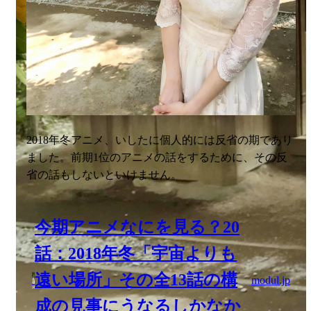
今期アニメなにを見る？20
話：2018年冬「宇宙よりも
遠い場所」その全13話の構
modul.jp
成の見事にうなるしかなか
った
い
：さて、「ヴァイオレット・エヴァーガーデン」で
す
きゃんち
：ヴァイオレットちゃん可愛かったなあ
い
：最後、3話ぐらいからの追い込みがすごかったで
すね。やっと本筋の話になったって感じでもありまし
たが（笑）