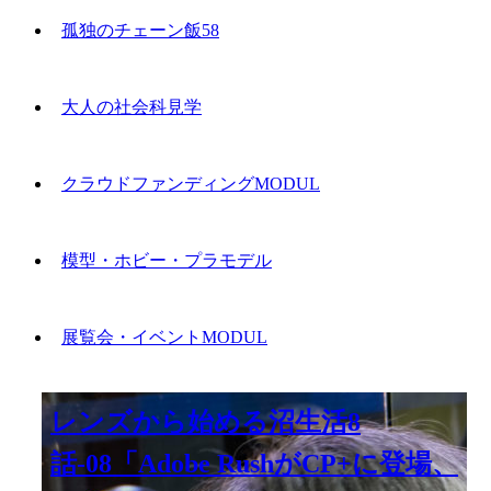
孤独のチェーン飯58
大人の社会科見学
クラウドファンディングMODUL
模型・ホビー・プラモデル
展覧会・イベントMODUL
レンズから始める沼生活8
話-08「Adobe RushがCP+に登場、