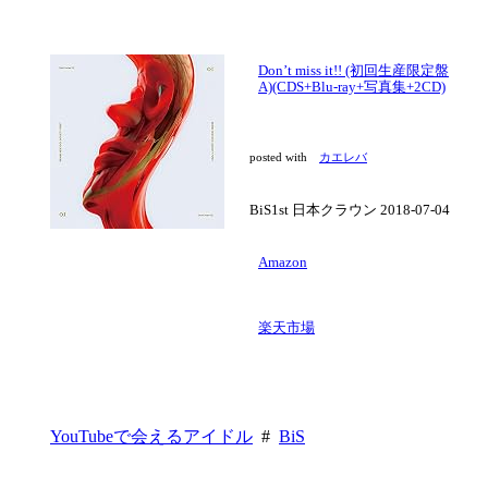
Don’t miss it!! (初回生産限定盤
A)(CDS+Blu-ray+写真集+2CD)
posted with
カエレバ
BiS1st 日本クラウン 2018-07-04
Amazon
楽天市場
YouTubeで会えるアイドル
#
BiS