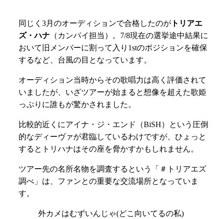
同じく3月のオーディションで合格したのが
トリアエ
ズ・ハナ
（カンパイ担当）。7/8現在の選挙途中結果に
おいて旧メンバーに割って入り1stのポジションを確保
するなど、台風の目となっています。
オーディション当時からその歌唱力は高く評価されて
いましたが、いざツアーが始まると想像を超えた歌姫
っぷりに誰もが驚かされました。
比較的近くにアイナ・ジ・エンド（BiSH）という圧倒
的なディーヴァが君臨しているわけですが、ひょっと
するとトリハナはその座を脅かすかもしれません。
ツアー先の名所名物を調査するという「＃トリアエズ
調べ」は、ファンとの重要な交流場所となっていま
す。
外カメはむずいんじゃ(どこ向いてるの私)