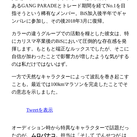
あるGANG PARADEとトレード期間を経てNo.1を目
指そうという稀有なメンバー。BiS加入後半年でギャ
ンパレに参加し、その後2018年3月に復帰。
カラーの違うグループでの活動を糧とした彼女は、特
にカリスマ卒業後のBiSにおいて圧倒的な存在感を発
揮します。もともと端正なルックスでしたが、そこに
自信が加わったことで影響力が増したような気がする
のは私だけではないはず。
一方で天然なキャラクターによって波乱を巻き起こす
ことも。最近では100kmマラソンを完走したことでそ
の意志を示しました。
Tweetを表示
オーディション時から特異なキャラクターで話題だっ
たのが、
ムロパナコ
。担当は「そして でんせつが は