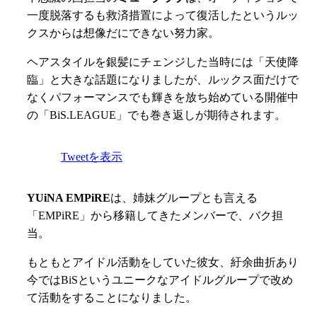
一度脱落するも救済措置によって復活したというルッ
クスからは想像だにできない努力家。
ヘアスタイルを銀髪にチェンジした当時には「天使降
臨」と大きな話題になりましたが、ルックス面だけで
なくパフォーマンスでも輝きを放ち始めている開催中
の「BiS.LEAGUE」でも巻き返しが期待されます。
Tweetを表示
YUiNA EMPiRE
は、姉妹グループとも言える
「EMPiRE」から移籍してきたメンバーで、バク担
当。
もともとアイドル活動をしていた彼女、紆余曲折あり
今ではBiSというユニークなアイドルグループで改め
て活動をすることになりました。