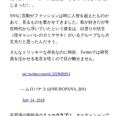
じまった!」。
SNSに言動やファッションは時に人智を超えたものが
あり、見るものを驚かせてきました。歌が好きだが学
生時代から浮いていたという彼女は、白塗りや坊主
（現ギャンパレのカミヤサキ）がいるグループなら大
丈夫だと思ったんだそう。
そんなトリッキーな存在なのに時折、Twitterでは研究
員を泣かせる名言を呟くので目が離せません。
pic.twitter.com/eL3J2lMMS3
— ムロパナコ (@MUROPANA_BiS)
July 14, 2018
不思議の国担当の
ミュークラブ
は、オーディションで