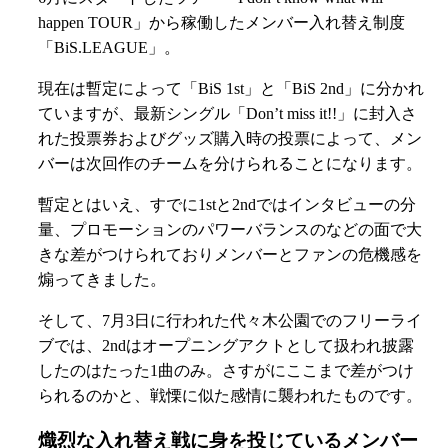
happen TOUR」から稼働したメンバー入れ替え制度
「BiS.LEAGUE」。
現在は暫定によって「BiS 1st」と「BiS 2nd」に分かれ
ていますが、最新シングル「Don’t miss it!!」に封入さ
れた投票券およびグッズ購入時の投票によって、メン
バーは次回作のチームを分けられることになります。
暫定とはいえ、すでに1stと2ndではインタビューの分
量、プロモーションのパワーバランスのなどの面で大
きな差がつけられておりメンバーとファンの危機感を
煽ってきました。
そして、7月3日に行われた代々木公園でのフリーライ
ブでは、2ndはオープニングアクトとして扱われ披露
したのはたった1曲のみ。さすがにここまで差がつけ
られるのかと、戦慄に似た感情に襲われたものです。
熾烈な入れ替え戦に身を投じているメンバー