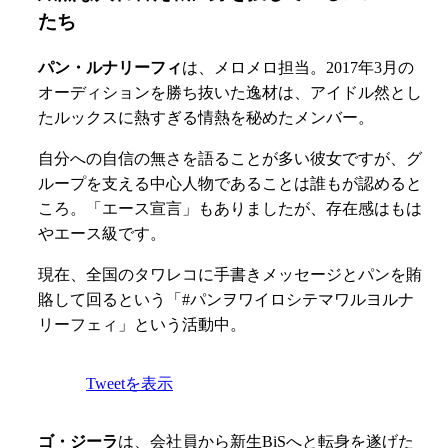
たち
パン・ルナリーフィ
は、メロメロ担当。2017年3月の
オーディションを勝ち抜いた逸材は、アイドル然とし
たルックスに熱すぎる情熱を秘めたメンバー。
自分への自信の無さを語ることが多い彼女ですが、グ
ループを支える中心人物であることは誰もが認めると
ころ。「エース宣言」もありましたが、存在感はもは
やエース級です。
現在、全国のタワレコに手書きメッセージとパンを賄
賂して回るという「#パンヲワイロシテマワルヨルナ
リーフェィ」という活動中。
Tweetを表示
ゴ・ジーラ
は、会社員から新生BiSへと転身を遂げた