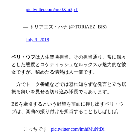
pic.twitter.com/arc0Xui3pT
— トリアエズ・ハナ (@TORiAEZ_BiS)
July 9, 2018
ペリ・ウブ
は人生楽勝担当。その担当通り、常に飄々
とした態度とコケティッシュなルックスが魅力的な彼
女ですが、秘めたる情熱は人一倍です。
一方でトーク番組などでは恐れ知らずな発言と立ち居
振る舞いを見せる切り込み隊長でもあります。
BiSを牽引するという野望を前面に押し出すペリ・ウ
ブは、楽曲の振り付けを担当することもしばしば。
こっちです
pic.twitter.com/lmhiMuNtDi