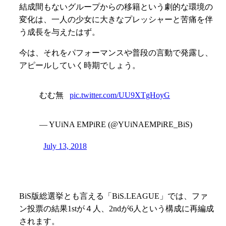
結成間もないグループからの移籍という劇的な環境の
変化は、一人の少女に大きなプレッシャーと苦痛を伴
う成長を与えたはず。
今は、それをパフォーマンスや普段の言動で発露し、
アピールしていく時期でしょう。
むむ無
pic.twitter.com/UU9XTgHoyG
— YUiNA EMPiRE (@YUiNAEMPiRE_BiS)
July 13, 2018
BiS版総選挙とも言える「BiS.LEAGUE」では、ファ
ン投票の結果1stが４人、2ndが6人という構成に再編成
されます。