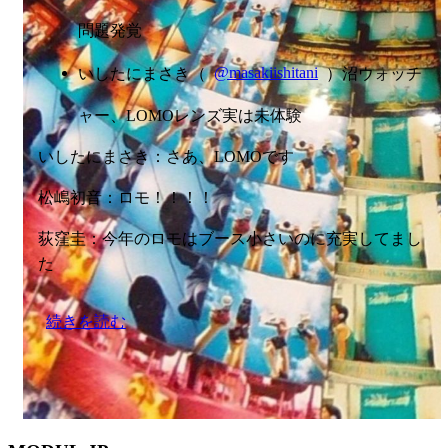
問題発覚
いしたにまさき（
@masakiishitani
）沼ウォッチ
ャー、LOMOレンズ実は未体験
いしたにまさき：さあ、LOMOです
松嶋初音：ロモ！！！！
荻窪圭：今年のロモはブース小さいのに充実してまし
た
続きを読む