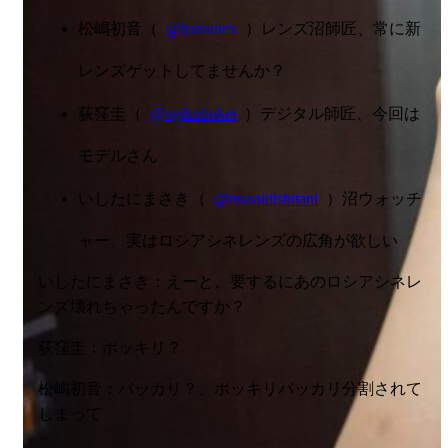
松嶋初音（
@hatsunex
）レンズ沼師匠、常に新
レンズゲットしてませんか？
荻窪圭（
@ogikubokei
）デジタル師匠、今回は
モデルさん
いしたにまさき（
@masakiishitani
）沼ウォッチ
ャー、実はロシアシネレンズの広角が欲しい
いしたにまさき：えーと、要するにあのロシアシネレ
ンズ壊れちゃったんですか？
荻窪圭：ポッキリ？
松嶋初音：パッカリ？、ポッキリパッカリ分割されて
しまって