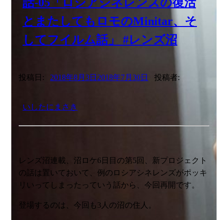
話-05「ロシアシネレンズの復活
とまたしてもロモのMinitar、そ
してフイルム話」 #レンズ沼
投稿日:
2018年8月3日
2018年7月30日
投稿者:
いしたにまさき
レンズ沼連載、沼ロケ6日目の第5回、新プロジェクト
の話は置いておいて、例のロシアシネレンズがポッキ
リいってしまったっていう話から、今回再開です。
登場するのは、今回も3人の沼の住人。