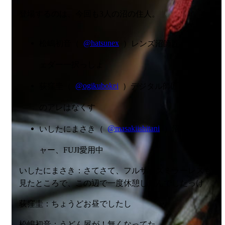
登場するのは、今回も3人の沼の住人。
松嶋初音（
@hatsunex
）レンズ沼師匠、
ツナチ
ェダー
一択っしょ
荻窪圭（
@ogikubokei
）デジタル師匠、LOMO
のアレはなくす
いしたにまさき（
@masakiishitani
）沼ウォッチ
ャー、FUJI愛用中
いしたにまさき：さてさて、フルサイズミラーレスも
見たところで、この辺で一度休憩したんでしたっけ
荻窪圭：ちょうどお昼でしたし
松嶋初音：
うどん屋が！
無くなってた……