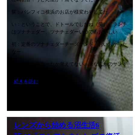
荻：パシフィコ横浜のお店が様変わりしてた
い：
ということで、ドトールでしたね（笑）、
ランチ
はツナチェダー、ツナチェダーいつでもおいしい
初：定番のツナチェダーチーズサンド、おいしかった
なー
荻：自分が何食べたか覚えてない……なんかのサンド
続きを読む
レンズから始める沼生活6