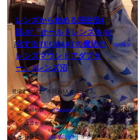
レンズから始める沼生活4
話-07「オールドレンズをAF
化するTECHARTの魔法の
modul.jp
レンズマウントアダプタ
ー」 #レンズ沼
登場するのは、今回も3人の沼の住人。
松嶋初音（
@hatsunex
）レンズ沼師匠、LOMO
は昔から愛しております
荻窪圭（
@ogikubokei
）デジタル師匠、今回大