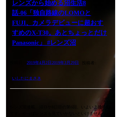
レンズから始める沼生活8
話-06「独自路線のLOMOと
FUJI、カメラデビューに超おす
すめのX-T30。あとちょっとだけ
Panasonic」 #レンズ沼
投稿日:
2019年4月2日
2019年3月29日
投稿者:
いしたにまさき
レンズ沼連載、沼ロケ8日目の第6回、いよいよ後半戦
です。やっぱレンズも見ていかないといけませんな。