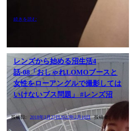
続きを読む
レンズから始める沼生活4
話-08「おしゃれLOMOブースと
女性をローアングルで撮影しては
いけないブス問題」 #レンズ沼
投稿日:
2018年3月27日
2022年2月16日
投稿者: