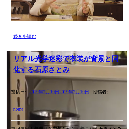
続きを読む
リアル光学迷彩で衣装が背景と同
化する石原さとみ
投稿日:
2019年7月10日
2019年7月10日
投稿者:
noma
毎回毎回！
無理目な衣装
を難なく着こなす
石原さとみ