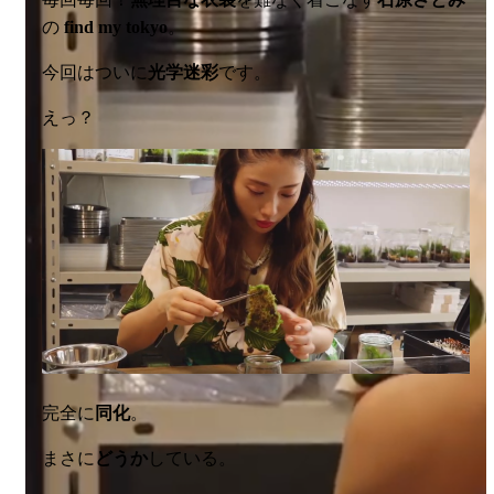
の
find my tokyo
。
今回はついに
光学迷彩
です。
えっ？
完全に
同化
。
まさに
どうか
している。