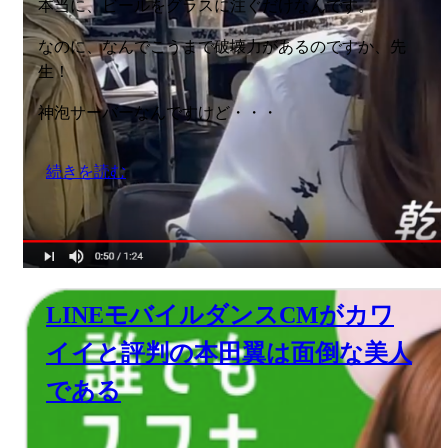
本当に、ビールをグラスに注ぐだけなんです。
なのに、なんでこうまで破壊力があるのですか、先
生！
神泡サーバーなんですけど・・・
続きを読む
LINEモバイルダンスCMがカワ
イイと評判の本田翼は面倒な美人
である