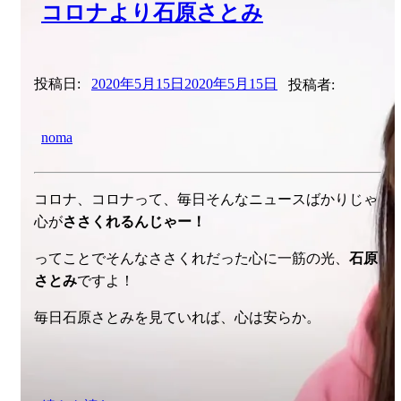
コロナより石原さとみ
投稿日:
2020年5月15日
2020年5月15日
投稿者:
noma
コロナ、コロナって、毎日そんなニュースばかりじゃ
心が
ささくれるんじゃー！
ってことでそんなささくれだった心に一筋の光、
石原
さとみ
ですよ！
毎日石原さとみを見ていれば、心は安らか。