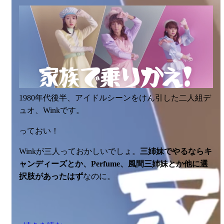
1980年代後半、アイドルシーンをけん引した二人組デ
ュオ、Winkです。
っておい！
Winkが三人っておかしいでしょ。
三姉妹でやるならキ
ャンディーズとか、Perfume、風間三姉妹とか他に選
択肢があったはず
なのに。