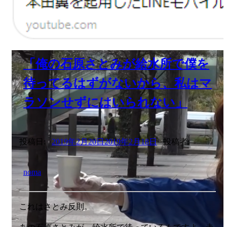
「俺の石原さとみが給水所で僕を
待ってるはずがないから、私はマ
ラソンせずにはいられない」
投稿日:
2019年2月20日
2019年2月18日
投稿者:
noma
これはさとみ反則。