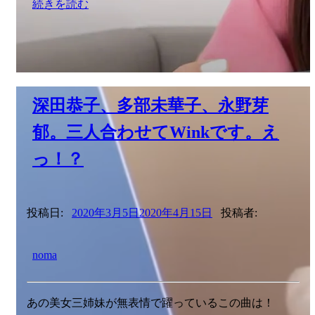
続きを読む
深田恭子、多部未華子、永野芽
郁。三人合わせてWinkです。え
っ！？
投稿日:
2020年3月5日
2020年4月15日
投稿者:
noma
あの美女三姉妹が無表情で躍っているこの曲は！