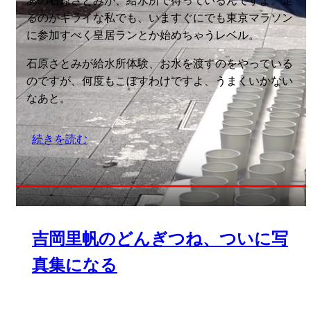
あの石原さとみが、給水所で待っているんですよ。走
るのがキライな私でも、いますぐにでも東京マラソン
に参加すべく皇居ランとか始めちゃうレベル。
石原さとみが給水所体験、お水を渡すのをやっている
のですが、何度もこぼすわけですよ、うまくいかない
なあと。
続きを読む
吉岡里帆のどんぎつね、ついに写
真集になる