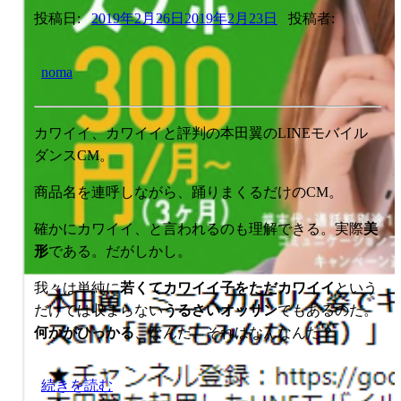
投稿日:
2019年2月26日
2019年2月23日
投稿者:
noma
カワイイ、カワイイと評判の本田翼のLINEモバイル
ダンスCM。
商品名を連呼しながら、踊りまくるだけのCM。
確かにカワイイ、と言われるのも理解できる。実際
美
形
である。だがしかし。
我々は単純に
若くてカワイイ子をただカワイイ
という
だけでは収まらない
うるさいオッサン
でもあるのだ。
何かがひっかる
、なんだ、それはなんなんだ？
続きを読む