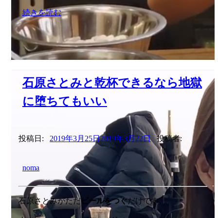
続きを読む
石原さとみと乾杯できるなら地獄
に堕ちてもいい
投稿日:
2019年3月25日
2019年3月22日
投稿者:
noma
石原さとみがただ
ビールをつぐ
だけです。