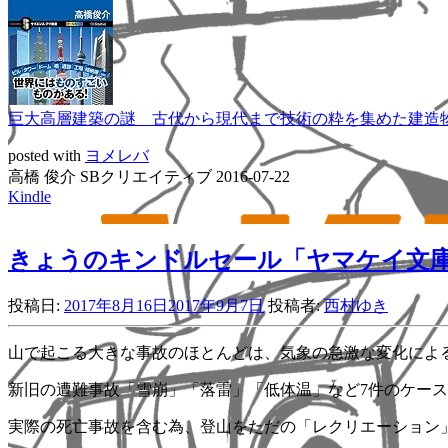
巨大高層建築の謎 古代から現代まで技術の粋を集めた建造物のおも
posted with
ヨメレバ
高橋 俊介 SBクリエイティブ 2016-07-22
Kindle
きょうのキンドルセール「ヤマケイ文庫 
投稿日:
2017年8月16日
2017年9月7日
投稿者:
西村ゆき
山で起こる大きな事故のほとんどは、気象の急激な変化によ
新旧の遭難事故「雪崩」「落雷」「低体温」など7件のケー
実際の死亡事故を含む為、登山をただの「レクリエーション