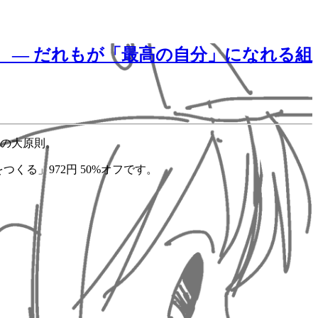
） ― だれもが「最高の自分」になれる組
の大原則。
くる」972円 50%オフです。