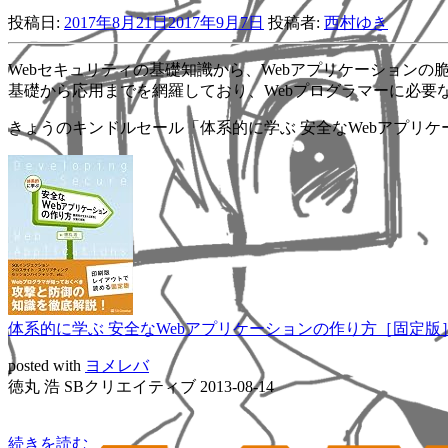
投稿日:
2017年8月21日
2017年9月7日
投稿者:
西村ゆき
Webセキュリティの基礎知識から、Webアプリケーション
基礎から応用までを網羅しており、Webプログラマーに必要
きょうのキンドルセール「体系的に学ぶ 安全なWebアプリケ
体系的に学ぶ 安全なWebアプリケーションの作り方［固定版］ 
posted with
ヨメレバ
徳丸 浩 SBクリエイティブ 2013-08-14
続きを読む