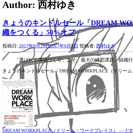
Author:
西村ゆき
きょうのキンドルセール「DREAM W
織をつくる」50%オフ
投稿日:
2017年8月29日
2017年9月7日
投稿者:
西村ゆき
「選ばれる職場づくり」こそ、最大の経営課題。組織行
きょうのキンドルセール「DREAM WORKPLACE（ドリー
DREAM WORKPLACE（ドリーム・ワークプレイス） ― だ