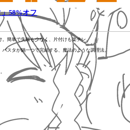
」58%オフ
け。簡単で失敗も少なく、片付けも楽チン。
。パスタが鍋一つで完結する、魔法のような調理法。
す。