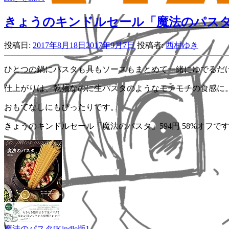
きょうのキンドルセール「魔法のパスタ
投稿日:
2017年8月18日
2017年9月7日
投稿者:
西村ゆき
ひとつの鍋にパスタも具もソースもまとめて一緒にゆでるだ
仕上がりは、乾麺なのに生パスタのようなモチモチの食感に
おもてなしにもぴったりです。
きょうのキンドルセール「魔法のパスタ」594円 58%オフで
魔法のパスタ[Kindle版]