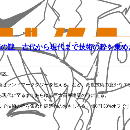
の謎 古代から現代まで技術の粋を集めた
解説。
塔はランドマークタワーを超える」など、高度技術の意外なエ
ら現代に至るまであらゆる巨大高層建築の謎に迫る。
技術の粋を集めた建造物のおもしろさ」486円 53%オフで