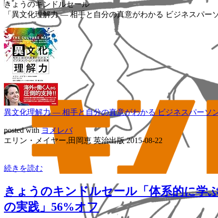
きょうのキンドルセール
「異文化理解力 ― 相手と自分の真意がわかる ビジネスパーソン
異文化理解力 ― 相手と自分の真意がわかる ビジネスパーソン必須
posted with
ヨメレバ
エリン・メイヤー,田岡恵 英治出版 2015-08-22
続きを読む
きょうのキンドルセール「体系的に学ぶ
の実践」56%オフ