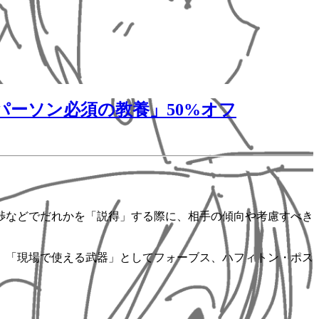
パーソン必須の教養」50%オフ
渉などでだれかを「説得」する際に、相手の傾向や考慮すべき
。「現場で使える武器」としてフォーブス、ハフィトン・ポス