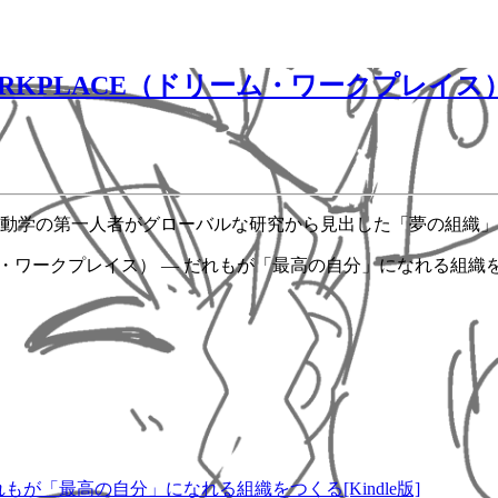
ORKPLACE（ドリーム・ワークプレイス
動学の第一人者がグローバルな研究から見出した「夢の組織」
ム・ワークプレイス） ― だれもが「最高の自分」になれる組織をつ
れもが「最高の自分」になれる組織をつくる[Kindle版]