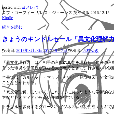
posted with
ヨメレバ
ロブ・ゴーフィー,ガレス・ジョーンズ 英治出版 2016-12-15
Kindle
続きを読む
きょうのキンドルセール「異文化理解力 
投稿日:
2017年8月23日
2017年9月7日
投稿者:
西村ゆき
「異文化理解力」は、相手の言動の真意を理解し、自分の言
育った環境や価値観が異なる人と働くときに、行き違いや誤
本書では「カルチャー・マップ」という「見取り図」で文化
ことなどがわかる。
「異文化理解」について、これまでにあったような学術的な
トなど各メディアから高い評価を得ている。
トラブルが多発するグローバルビジネス。成功に導くカギで