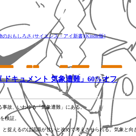
しろさ (サイエンス・アイ新書)[Kindle版]
ドキュメント 気象遭難」60%オフ
る事故、いわゆる「気象遭難」にある。
スを検証。
」と捉えるのは認識が甘いと改めて考えさせられる。気象と向