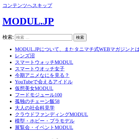
コンテンツへスキップ
MODUL.JP
検索:
MODUL.JPについて、またタニマチ式WEBマガジンと
レンズ沼
スマートウォッチMODUL
スマートウオッチ女子
今期アニメなにを見る？
YouTubeで会えるアイドル
仮想美女MODUL
フードモジュール100
孤独のチェーン飯58
大人の社会科見学
クラウドファンディングMODUL
模型・ホビー・プラモデル
展覧会・イベントMODUL