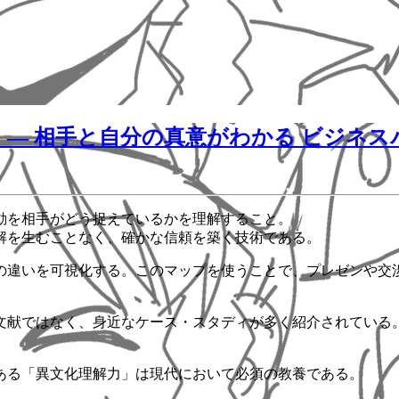
― 相手と自分の真意がわかる ビジネス
動を相手がどう捉えているかを理解すること。
解を生むことなく、確かな信頼を築く技術である。
の違いを可視化する。このマップを使うことで、プレゼンや交
文献ではなく、身近なケース・スタディが多く紹介されている
ある「異文化理解力」は現代において必須の教養である。