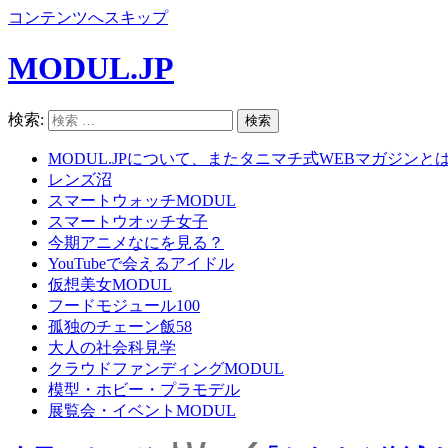
コンテンツへスキップ
MODUL.JP
検索:
MODUL.JPについて、またタニマチ式WEBマガジンと
レンズ沼
スマートウォッチMODUL
スマートウオッチ女子
今期アニメなにを見る？
YouTubeで会えるアイドル
仮想美女MODUL
フードモジュール100
孤独のチェーン飯58
大人の社会科見学
クラウドファンディングMODUL
模型・ホビー・プラモデル
展覧会・イベントMODUL