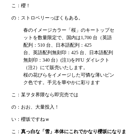
こ：櫻！
の：ストロベリーっぽくもある。
春のイメージカラー「桜」のキートップセ
ットを数量限定で、国内は1,700 台（英語
配列：510 台、日本語配列：425
台、英語配列無刻印：425 台、日本語配列
無刻印：340 台）(注1)をPFU ダイレクト
（注2）にて販売いたします。
桜の花びらをイメージした可憐な薄いピン
ク色です。手元を華やかに彩ります
こ：某ヲタ界隈なら即完売では
の：おお、大量投入！
い：櫻坂ですねｗ
こ：
真っ白な「雪」本体にこれでかなり櫻坂になりま