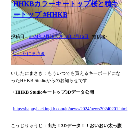
HHKBカラーキートップ桜と積キ
ートップ #HHKB
投稿日:
2024年2月16日
2024年2月16日
投稿者:
いしたにまさき
いしたにまさき：もういつでも買えるキーボードにな
ったHHKB Studioからのお知らせです
・HHKB Studioキートップ3Dデータ公開
https://happyhackingkb.com/jp/news/2024/news20240201.html
こうじりゅうじ：
出た！3Dデータ！！おいおい太っ腹