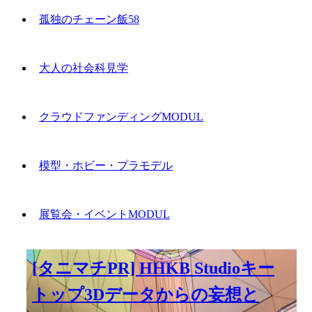
孤独のチェーン飯58
大人の社会科見学
クラウドファンディングMODUL
模型・ホビー・プラモデル
展覧会・イベントMODUL
[タニマチPR] HHKB Studioキー
トップ3Dデータからの妄想と