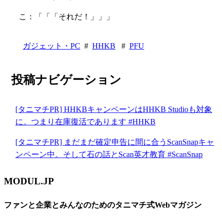
こ：「「「それだ！」」」
ガジェット・PC
#
HHKB
#
PFU
投稿ナビゲーション
[タニマチPR] HHKBキャンペーンはHHKB Studioも対象
に。つまり在庫復活であります #HHKB
[タニマチPR] まだまだ確定申告に間に合うScanSnapキャ
ンペーン中。そして石の話とScan英才教育 #ScanSnap
MODUL.JP
ファンと企業とみんなのためのタニマチ式Webマガジン