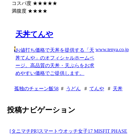
コスパ度 ★★★★★
満腹度 ★★★★
天丼てんや
www.tenya.co.jp
お値打ち価格で天丼を提供する「天
丼てんや」のオフィシャルホームペ
ージ。高品質の天丼・天ぷらをお求
めやすい価格でご提供します。
孤独のチェーン飯58
#
うどん
#
てんや
#
天丼
投稿ナビゲーション
[タニマチPR]スマートウオッチ女子17 MISFIT PHASE