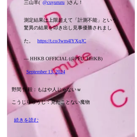
三山羊(
@cuyururu
)さん！
測定結果は上限超えて「計測不能」という
驚異の結果を叩き出し見事優勝されまし
た。
https://t.co/Jwm4lYXqJC
— HHKB OFFICIAL (@PFU_HHKB)
September 13, 2024
野間 恒毅：もはや人じゃないｗ
こうじりゅうじ：見たことない魔物
続きを読む