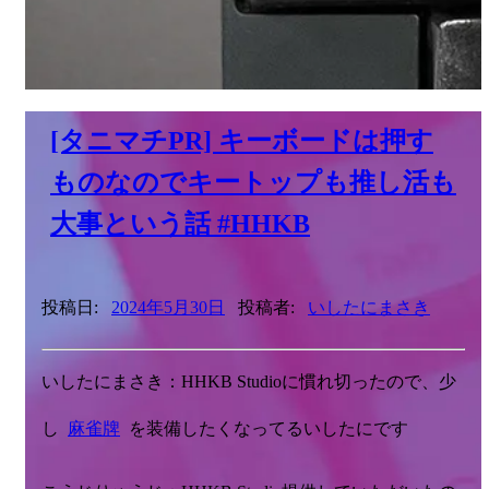
[タニマチPR] キーボードは押す
ものなのでキートップも推し活も
大事という話 #HHKB
投稿日:
2024年5月30日
投稿者:
いしたにまさき
いしたにまさき：HHKB Studioに慣れ切ったので、少
し
麻雀牌
を装備したくなってるいしたにです