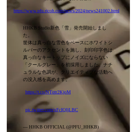
https://www.pfu.ricoh.com/news/2024/news241002.html
HHKB Studio新色「雪」発売開始しまし
た。
筐体は真っ白な雪色をベースにホワイトシ
ルバーのアクセントを施し、刻印印字色は
真っ白なキートップにノイズにならない
「クールグレー」を初採用しました。ナチ
ュラルな色調が、クリエイティブな活動へ
の没入感を高めます。
https://t.co/NTqtr2KjoM
pic.twitter.com/xFcIQIjLBC
— HHKB OFFICIAL (@PFU_HHKB)