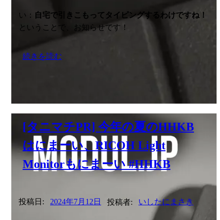
い：
自宅で引きこもってタイピングするわけですね！
ということで、お知らせです！
続きを読む
[タニマチPR] 今年の夏のHHKB
はにまーい、RICOH Light
Monitorもにまーい #HHKB
投稿日:
2024年7月12日
投稿者:
いしたにまさき