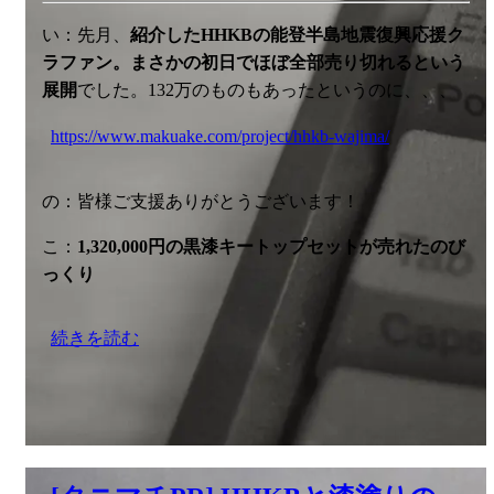
い：先月、
紹介したHHKBの能登半島地震復興応援ク
ラファン。まさかの初日でほぼ全部売り切れるという
展開
でした。132万のものもあったというのに、、、
https://www.makuake.com/project/hhkb-wajima/
の：皆様ご支援ありがとうございます！
こ：
1,320,000円の黒漆キートップセットが売れたのび
っくり
続きを読む