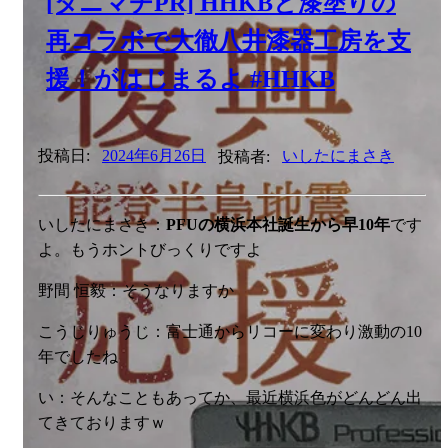
[タニマチPR] HHKBと漆塗りの
再コラボで大徹八井漆器工房を支
援！がはじまるよ #HHKB
投稿日:
2024年6月26日
投稿者:
いしたにまさき
いしたにまさき：
PFUの横浜本社誕生から早10年
です
よ。もうホントびっくりですよ
野間 恒毅：そうなりますか
こうじりゅうじ：富士通からリコーに変わり激動の10
年でしたね
い：そんなこともあってか、最近横浜色がどんどん出
てきておりますｗ