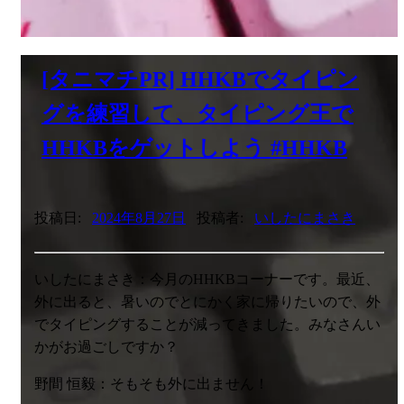
[タニマチPR] HHKBでタイピン
グを練習して、タイピング王で
HHKBをゲットしよう #HHKB
投稿日:
2024年8月27日
投稿者:
いしたにまさき
いしたにまさき：今月のHHKBコーナーです。最近、
外に出ると、暑いのでとにかく家に帰りたいので、外
でタイピングすることが減ってきました。みなさんい
かがお過ごしですか？
野間 恒毅：そもそも外に出ません！