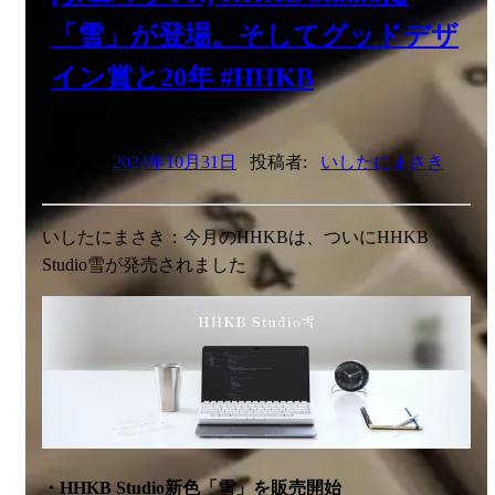
「雪」が登場。そしてグッドデザ
イン賞と20年 #HHKB
投稿日:
2024年10月31日
投稿者:
いしたにまさき
いしたにまさき：今月のHHKBは、ついにHHKB
Studio雪が発売されました
・HHKB Studio新色「雪」を販売開始