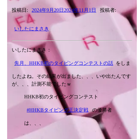
投稿日:
2024年9月20日
2024年11月1日
投稿者:
いしたにまさき
いしたにまさき：
先月、HHKB初のタイピングコンテストの話
をしま
したよね。その結果が出ました、、、いや出たんです
が、、、計測不能でしたｗ
HHKB初のタイピングコンテスト
#HHKBタイピング王決定戦
の優勝者
は、、、