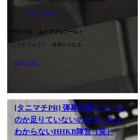
— HHKB OFFICIAL (@PFU_HHKB)
April 1, 2024
野間 恒毅：
エイプリルフール！
こうじりゅうじ：毎度やりおる
続きを読む
[タニマチPR] 弾幕が足りている
のか足りていないのかまったく
わからないHHKB陣営（笑）