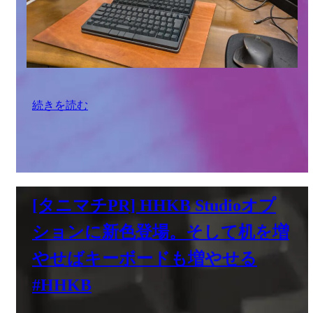
続きを読む
[タニマチPR] HHKB Studioオプ
ションに新色登場。そして机を増
やせばキーボードも増やせる
#HHKB