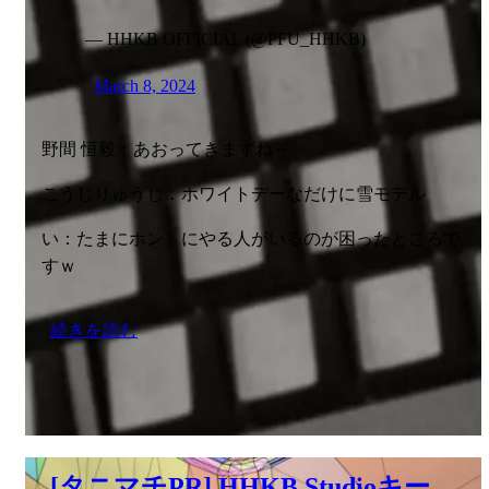
— HHKB OFFICIAL (@PFU_HHKB)
March 8, 2024
野間 恒毅：あおってきますね～
こうじりゅうじ：ホワイトデーなだけに雪モデル
い：たまにホントにやる人がいるのが困ったところで
すｗ
続きを読む
[タニマチPR] HHKB Studioキー