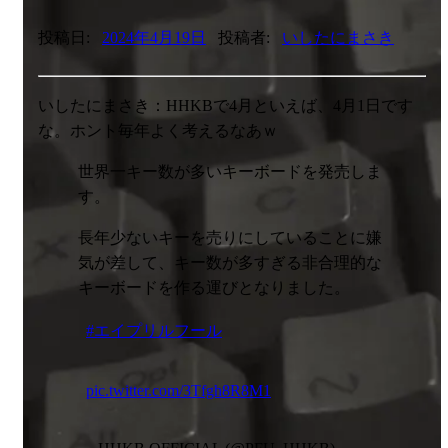
投稿日:
2024年4月19日
投稿者:
いしたにまさき
いしたにまさき：HHKBで4月といえば、4月1日です
な。ホント毎年よく考えるなあｗ
世界一キー数が多いキーボードを発売しま
す。
長年少ないキーを売りにしていることに嫌
気が差して、キー数が多すぎる非合理的な
キーボードを作る運びとなりました。
#エイプリルフール
pic.twitter.com/3Tfgh8R8M1