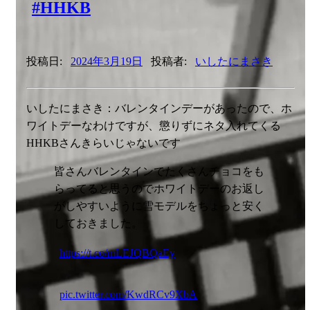
#HHKB
投稿日:
2024年3月19日
投稿者:
いしたにまさき
いしたにまさき：バレンタインデーがあったので、ホ
ワイトデーなわけですが、懲りずにネタ入れてくる
HHKBさんきらいじゃないです
皆さんバレンタインでたくさんチョコをも
らってると思うのでホワイトデーのお返し
がしやすいように雪モデルをちょっと安く
しておきました。
https://t.co/mLEJQBQaEy
pic.twitter.com/KwdRCv9XbA