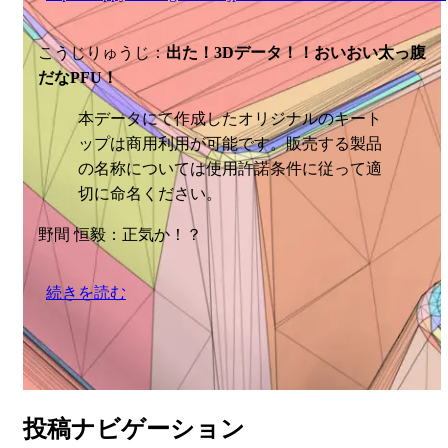
こうじりゅうじ：
出た！3Dデータ！！おいおい太っ腹
だなPFU！
本データにて作成したオリジナルのキート
ップは商用利用が可能です。販売する製品
の名称については使用許諾条件に従って適
切に命名ください。
野間 恒毅：正気か！？
続きを読む
投稿ナビゲーション