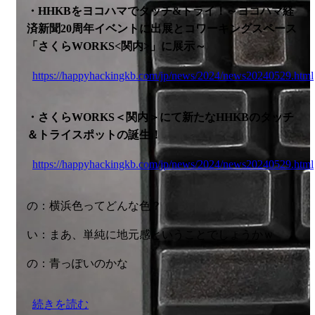
・HHKBをヨコハマでタッチ&トライ！～ヨコハマ経
済新聞20周年イベントに出展とコワーキングスペース
「さくらWORKS<関内>」に展示～
https://happyhackingkb.com/jp/news/2024/news20240529.html
・さくらWORKS＜関内＞にて新たなHHKBのタッチ
＆トライスポットの誕生！
https://happyhackingkb.com/jp/news/2024/news20240529.html
の：横浜色ってどんな色？
い：まあ、単純に地元感ということでしょうかｗ
の：青っぽいのかな
続きを読む