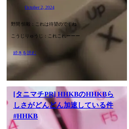
October 2, 2024
野間 恒毅：これは待望のですね
こうじりゅうじ：これこれーーー
続きを読む
[タニマチPR] HHKBのHHKBら
しさがどんどん加速している件
#HHKB