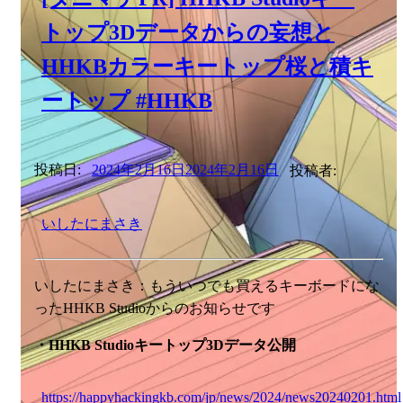
トップ3Dデータからの妄想と
HHKBカラーキートップ桜と積キ
ートップ #HHKB
投稿日:
2024年2月16日
2024年2月16日
投稿者:
いしたにまさき
いしたにまさき：もういつでも買えるキーボードにな
ったHHKB Studioからのお知らせです
・HHKB Studioキートップ3Dデータ公開
https://happyhackingkb.com/jp/news/2024/news20240201.html