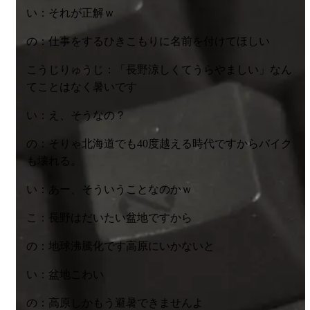
い：それが正解ｗ
の：仕事をするひきこもりに名前を付けてほしい
こうじりゅうじ：「長野涼しくてうらやましい」なん
てことはなく暑いです
い：え、そうなの？
の：そりゃ北海道でも40度越える時代ですからバイク
も壊れる。
い：あー、そういうことなのかｗ
こ：長野はだいたい盆地ですから
の：地球沸騰化です高原にいかないと
い：盆地こわい
の：高原しかもう避暑できませんよ