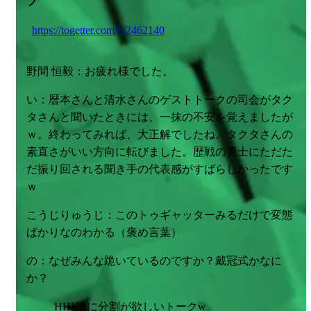
プ
https://togetter.com/li/2462140
野間 恒毅：お疲れ様でした。
い：暦本さんと清水さんのゲストトークの司会がタク
タさんと聞いたときには、一抹の不安を覚えましたが
ｗ。終わってみれば、大正解でしたね。タクタさんの
素直さがいい方向に転びました。歴戦の勇士にただた
だ振り回される聞き手の代表感がすばらしかったです
ｗ
こうじりゅうじ：このトゥギャッターみるだけで変態
ばかりなのわかる（褒め言葉）
の：なぜみんな跪いているのですか？戴冠式かなに
か？
HHKBに分割が欲しいトークw