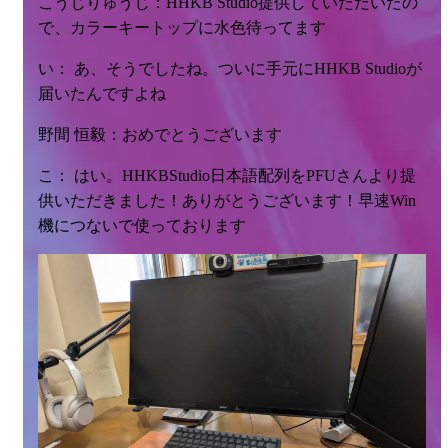
こうじりゅうじ：HHKB Studio提供していただいたの
で、カラーキートップに水色待ってます
い： あ、そうでしたね。ついに手元にHHKB Studioが
届いたんですよね
野間 恒毅：おめでとうございます
こ： はい。HHKBStudio日本語配列をPFUさんより提
供いただきました！ありがとうございます！早速Win
機につないで使っております