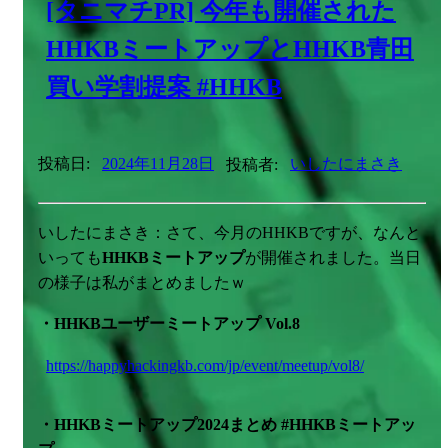
[タニマチPR] 今年も開催された
HHKBミートアップとHHKB青田
買い学割提案 #HHKB
投稿日:
2024年11月28日
投稿者:
いしたにまさき
いしたにまさき：さて、今月のHHKBですが、なんと
いっても
HHKBミートアップ
が開催されました。当日
の様子は私がまとめましたｗ
・HHKBユーザーミートアップ Vol.8
https://happyhackingkb.com/jp/event/meetup/vol8/
・HHKBミートアップ2024まとめ #HHKBミートアッ