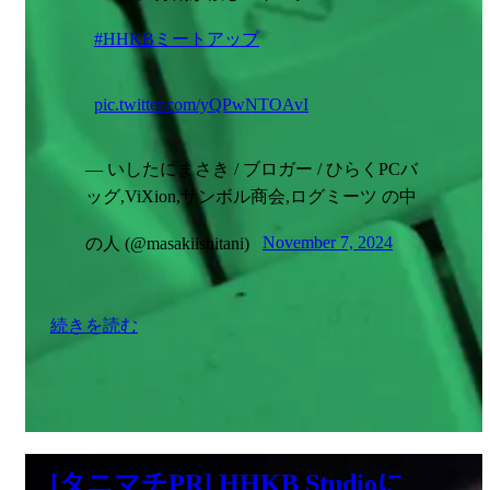
#HHKBミートアップ
pic.twitter.com/yQPwNTOAvI
— いしたにまさき / ブロガー / ひらくPCバ
ッグ,ViXion,サンボル商会,ログミーツ の中
の人 (@masakiishitani)
November 7, 2024
続きを読む
[タニマチPR] HHKB Studioに