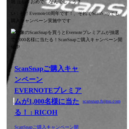
堀 正岳：おめで…なんでしょう？
い：祝！Evernote10周年です！、それでScanSnapでも
購入キャンペーン実施中です
ScanSnapご購入キャ
ンペーン
EVERNOTEプレミア
ムが1,000名様に当た
scansnap.fujitsu.com
る！ : RICOH
ScanSnapご購入キャンペーン開