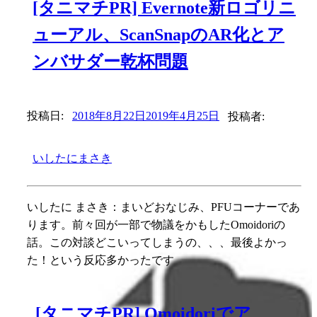
[タニマチPR] Evernote新ロゴリニ
ューアル、ScanSnapのAR化とア
ンバサダー乾杯問題
投稿日:
2018年8月22日
2019年4月25日
投稿者:
いしたにまさき
いしたに まさき：まいどおなじみ、PFUコーナーであ
ります。前々回が一部で物議をかもしたOmoidoriの
話。この対談どこいってしまうの、、、最後よかっ
た！という反応多かったです
[タニマチPR] Omoidoriでア