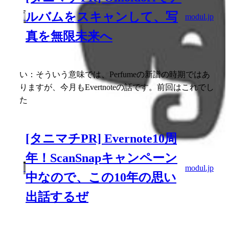
ルバムをスキャンして、写
modul.jp
真を無限未来へ
い：そういう意味では、Perfumeの新譜の時期ではあ
りますが、今月もEvertnoteの話です。前回はこれでし
た
[タニマチPR] Evernote10周
年！ScanSnapキャンペーン
modul.jp
中なので、この10年の思い
出話するぜ