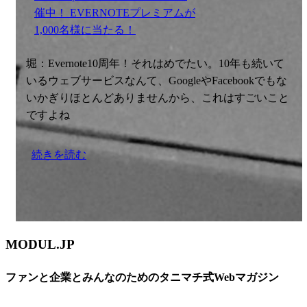
催中！ EVERNOTEプレミアムが
1,000名様に当たる！
堀：Evernote10周年！それはめでたい。10年も続いて
いるウェブサービスなんて、GoogleやFacebookでもな
いかぎりほとんどありませんから、これはすごいこと
ですよね
続きを読む
MODUL.JP
ファンと企業とみんなのためのタニマチ式Webマガジン