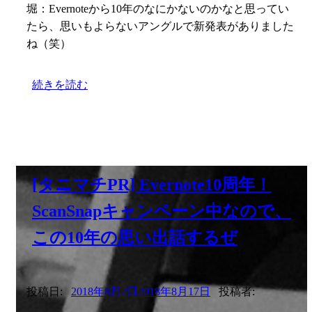
堀：Evernoteから10年のなにかないのかなと思ってい
たら、思いもよらないアングルで新発表がありました
ね（笑）
続きを読む
[タニマチPR] Evernote10周年！
ScanSnapキャンペーン中なので、
この10年の思い出話するぜ
投稿日:
2018年8月2日
2018年8月17日
投稿者: