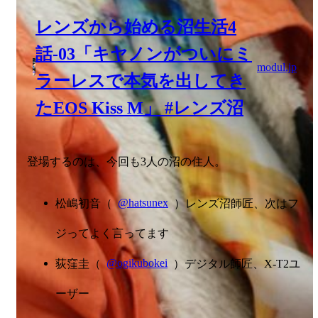
レンズから始める沼生活4
話-03「キヤノンがついにミ
modul.jp
ラーレスで本気を出してき
たEOS Kiss M」 #レンズ沼
登場するのは、今回も3人の沼の住人。
松嶋初音（
@hatsunex
）レンズ沼師匠、次はフ
ジってよく言ってます
荻窪圭（
@ogikubokei
）デジタル師匠、X-T2ユ
ーザー