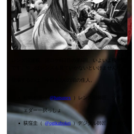
レンズ沼連載、沼ロケ8日目の第6回、いよいよ後半戦
です。やっぱレンズも見ていかないといけませんな。
登場するのは、今回も3人の沼の住人。
松嶋初音（
@hatsunex
）レンズ沼師匠、
ツナチ
ェダー
一択っしょ
荻窪圭（
@ogikubokei
）デジタル師匠、LOMO