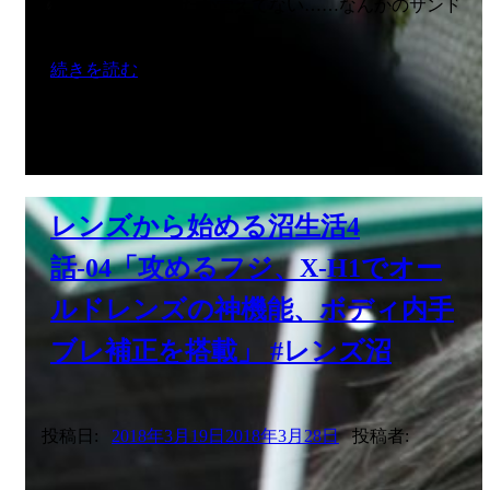
荻：自分が何食べたか覚えてない……なんかのサンド
続きを読む
レンズから始める沼生活4
話-04「攻めるフジ、X-H1でオー
ルドレンズの神機能、ボディ内手
ブレ補正を搭載」 #レンズ沼
投稿日:
2018年3月19日
2018年3月28日
投稿者: