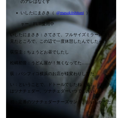
のアレはなくす
いしたにまさき（
@masakiishitani
）沼ウォッチ
ャー、FUJI愛用中
いしたにまさき：さてさて、フルサイズミラーレスも
見たところで、この辺で一度休憩したんでしたっけ
荻窪圭：ちょうどお昼でしたし
松嶋初音：
うどん屋が！
無くなってた……
荻：パシフィコ横浜のお店が様変わりしてた
い：
ということで、ドトールでしたね（笑）、
ランチ
はツナチェダー、ツナチェダーいつでもおいしい
初：定番のツナチェダーチーズサンド、おいしかった
なー