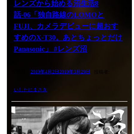
レンズから始める沼生活8
話-06「独自路線のLOMOと
FUJI、カメラデビューに超おす
すめのX-T30。あとちょっとだけ
Panasonic」 #レンズ沼
投稿日:
2019年4月2日
2019年3月29日
投稿者:
いしたにまさき