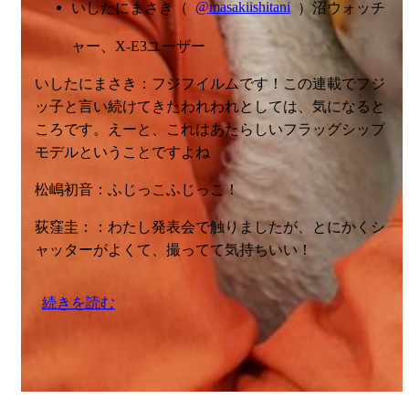
いしたにまさき（
@masakiishitani
）沼ウォッチ
ャー、X-E3ユーザー
いしたにまさき：フジフイルムです！この連載でフジ
ッ子と言い続けてきたわれわれとしては、気になると
ころです。えーと、これはあたらしいフラッグシップ
モデルということですよね
松嶋初音：ふじっこふじっこ！
荻窪圭：：わたし発表会で触りましたが、とにかくシ
ャッターがよくて、撮ってて気持ちいい！
続きを読む