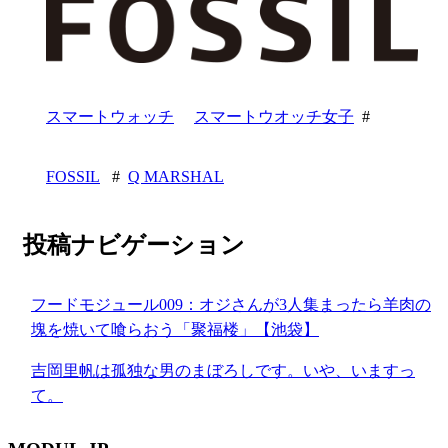
スマートウォッチ
スマートウオッチ女子
#
FOSSIL
#
Q MARSHAL
投稿ナビゲーション
フードモジュール009：オジさんが3人集まったら羊肉の
塊を焼いて喰らおう「聚福楼」【池袋】
吉岡里帆は孤独な男のまぼろしです。いや、いますっ
て。