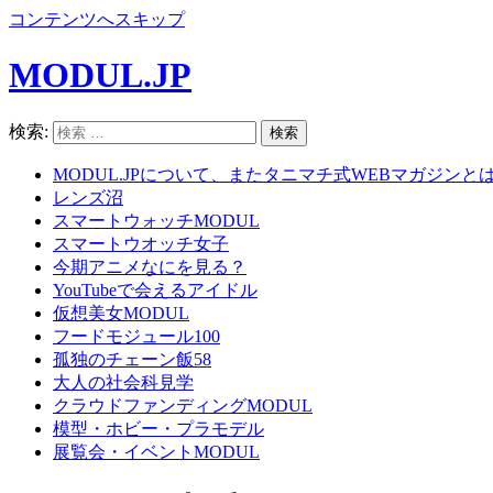
コンテンツへスキップ
MODUL.JP
検索:
MODUL.JPについて、またタニマチ式WEBマガジンと
レンズ沼
スマートウォッチMODUL
スマートウオッチ女子
今期アニメなにを見る？
YouTubeで会えるアイドル
仮想美女MODUL
フードモジュール100
孤独のチェーン飯58
大人の社会科見学
クラウドファンディングMODUL
模型・ホビー・プラモデル
展覧会・イベントMODUL