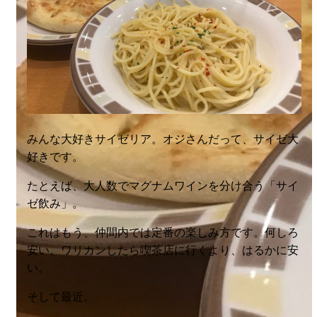
みんな大好きサイゼリア。オジさんだって、サイゼ大
好きです。
たとえば、大人数でマグナムワインを分け合う「サイ
ゼ飲み」。
これはもう、仲間内では定番の楽しみ方です。何しろ
安い。ワリカンしたら喫茶店に行くより、はるかに安
い。
そして最近。