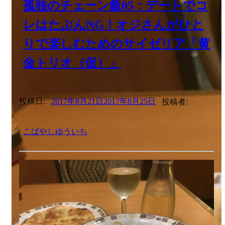
孤独のチェーン飯05：デートでコ
レはたぶんNG！オジさんがひと
りで楽しむためのサイゼリア「黄
金トリオ（仮）」
投稿日:
2017年8月21日
2017年8月25日
投稿者:
こばやしゆういち