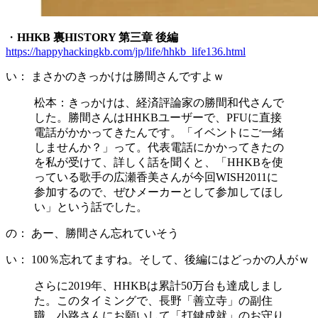
・
HHKB 裏HISTORY 第三章 後編
https://happyhackingkb.com/jp/life/hhkb_life136.html
い： まさかのきっかけは勝間さんですよｗ
松本：きっかけは、経済評論家の勝間和代さんで
した。勝間さんはHHKBユーザーで、PFUに直接
電話がかかってきたんです。「イベントにご一緒
しませんか？」って。代表電話にかかってきたの
を私が受けて、詳しく話を聞くと、「HHKBを使
っている歌手の広瀬香美さんが今回WISH2011に
参加するので、ぜひメーカーとして参加してほし
い」という話でした。
の： あー、勝間さん忘れていそう
い： 100％忘れてますね。そして、後編にはどっかの人がｗ
さらに2019年、HHKBは累計50万台も達成しまし
た。このタイミングで、長野「善立寺」の副住
職、小路さんにお願いして「打鍵成就」のお守り