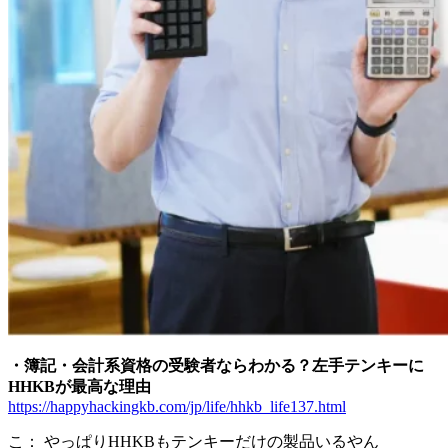
・簿記・会計系資格の受験者ならわかる？左手テンキーに
HHKBが最高な理由
https://happyhackingkb.com/jp/life/hhkb_life137.html
こ： やっぱりHHKBもテンキーだけの製品いるやん