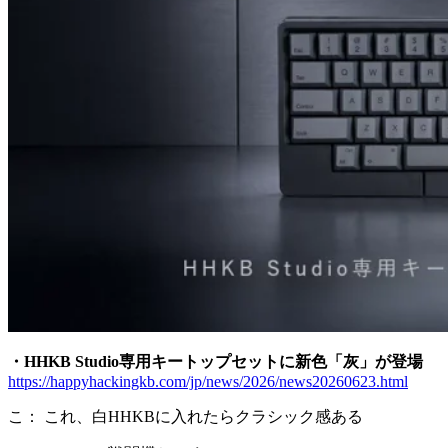
・HHKB Studio専用キートップセットに新色「灰」が登場
https://happyhackingkb.com/jp/news/2026/news20260623.html
こ： これ、白HHKBに入れたらクラシック感ある