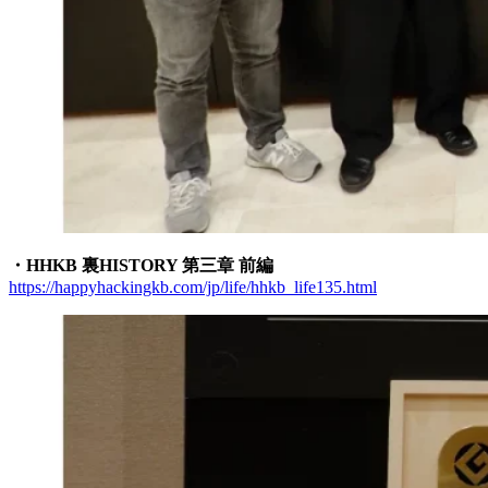
・HHKB 裏HISTORY 第三章 前編
https://happyhackingkb.com/jp/life/hhkb_life135.html