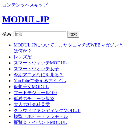
コンテンツへスキップ
MODUL.JP
検索:
MODUL.JPについて、またタニマチ式WEBマガジンと
は何か？
レンズ沼
スマートウォッチMODUL
スマートウオッチ女子
今期アニメなにを見る？
YouTubeで会えるアイドル
仮想美女MODUL
フードモジュール100
孤独のチェーン飯58
大人の社会科見学
クラウドファンディングMODUL
模型・ホビー・プラモデル
展覧会・イベントMODUL