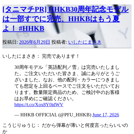
[タニマチPR] HHKB30周年記念モデル
は一部すでに完売、HHKBはもう夏
よ！ #HHKB
投稿日:
2026年6月29日
投稿者:
いしたにまさき
いしたにまさき： 完売であります！
30周年モデル「英語配列／雪」は完売いたしまし
た。ご注文いただいた皆さま、誠にありがとうご
ざいました。なお、他の配列・カラーにつきまし
ても想定を上回るペースでご注文をいただいてお
ります。数量限定商品のため、ご検討中のお客様
はお早めにご確認ください。
https://t.co/Xox8Y0idWV
— HHKB OFFICIAL (@PFU_HHKB)
June 17, 2026
こうじりゅうじ： だから弾幕が薄いと何度言ったらいいの
か