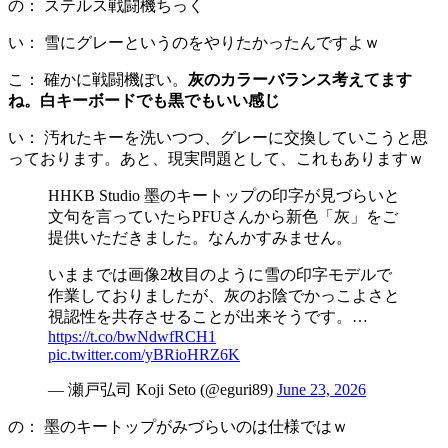
の： ステルス戦闘機ちっく
い： 雪にグレーというのをやりたかったんですよｗ
こ： 確かに戦闘機ぽい。
灰のカラーバランス考えてます
ね。白キーボードでも黒でもいい感じ
い： 汚れたキーを洗いつつ、グレーに交換していこうと思
っております。あと、現実問題として、これもありますｗ
HHKB Studio 墨のキートップの印字が見づらいと
文句を言っていたらPFUさんから新色「灰」をご
提供いただきました。なんかすみません。
いままでは画像2枚目のように雪の印字モデルで
作業しておりましたが、灰のお陰でかっこよさと
視認性を共存させることが出来そうです。…
https://t.co/bwNdwfRCH1
pic.twitter.com/yBRioHRZ6K
— 瀬戸弘司 Koji Seto (@eguri89)
June 23, 2026
の： 墨のキートップがみづらいのは仕様ではｗ