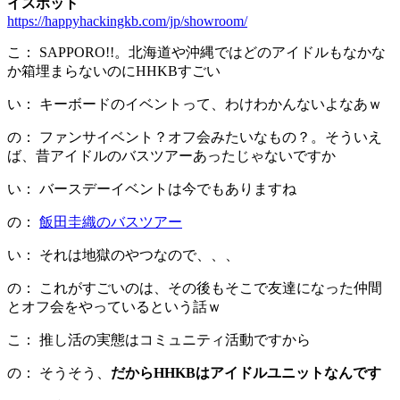
イスポット
https://happyhackingkb.com/jp/showroom/
こ： SAPPORO!!。北海道や沖縄ではどのアイドルもなかな
か箱埋まらないのにHHKBすごい
い： キーボードのイベントって、わけわかんないよなあｗ
の： ファンサイベント？オフ会みたいなもの？。そういえ
ば、昔アイドルのバスツアーあったじゃないですか
い： バースデーイベントは今でもありますね
の：
飯田圭織のバスツアー
い： それは地獄のやつなので、、、
の： これがすごいのは、その後もそこで友達になった仲間
とオフ会をやっているという話ｗ
こ： 推し活の実態はコミュニティ活動ですから
の： そうそう、
だからHHKBはアイドルユニットなんです