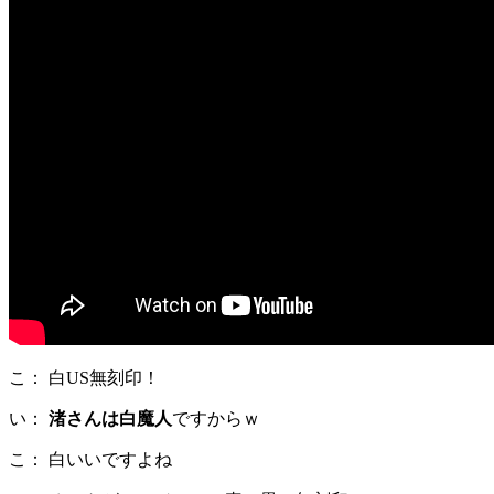
こ： 白US無刻印！
い：
渚さんは白魔人
ですからｗ
こ： 白いいですよね