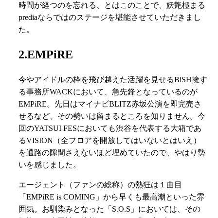
時間が経つのを忘れる、とはこのことで、妖艶極まる
prediaならではのステージを堪能させていただきまし
た。
2.EMPiRE
今やアイドルの枠を飛び越えた活躍を見せるBiSH擁す
る事務所WACKにおいて、急先鋒となっているのが
EMPiRE。先日はマイナビBLITZ赤坂公演を即完売さ
せるなど、その勢いは留まるところを知りません。今
回のYATSUI FESにおいても渋谷を代表する大箱であ
るVISION（全フロアを開放してはいないとはいえ）
を通路の隙間さえないほど埋めていたので、やはり勢
いを感じました。
エージェント（ファンの総称）の熱狂は１曲目
「EMPiRE is COMING」から早くも最高潮といった雰
囲気。お馴染みとなった「S.O.S」においては、その