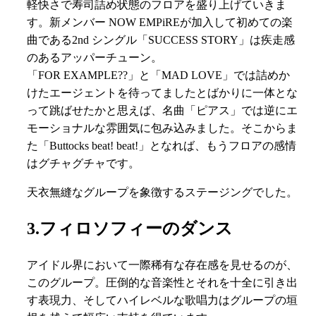
軽快さで寿司詰め状態のフロアを盛り上げていきま
す。新メンバー NOW EMPiREが加入して初めての楽
曲である2nd シングル「SUCCESS STORY」は疾走感
のあるアッパーチューン。
「FOR EXAMPLE??」と「MAD LOVE」では詰めか
けたエージェントを待ってましたとばかりに一体とな
って跳ばせたかと思えば、名曲「ピアス」では逆にエ
モーショナルな雰囲気に包み込みました。そこからま
た「Buttocks beat! beat!」となれば、もうフロアの感情
はグチャグチャです。
天衣無縫なグループを象徴するステージングでした。
3.フィロソフィーのダンス
アイドル界において一際稀有な存在感を見せるのが、
このグループ。圧倒的な音楽性とそれを十全に引き出
す表現力、そしてハイレベルな歌唱力はグループの垣