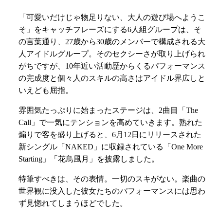
「可愛いだけじゃ物足りない、大人の遊び場へようこ
そ」をキャッチフレーズにする6人組グループは、そ
の言葉通り、27歳から30歳のメンバーで構成される大
人アイドルグループ。そのセクシーさが取り上げられ
がちですが、10年近い活動歴からくるパフォーマンス
の完成度と個々人のスキルの高さはアイドル界広しと
いえども屈指。
雰囲気たっぷりに始まったステージは、2曲目「The
Call」で一気にテンションを高めていきます。熟れた
煽りで客を盛り上げると、6月12日にリリースされた
新シングル「NAKED」に収録されている「One More
Starting」「花鳥風月」を披露しました。
特筆すべきは、その表情。一切のスキがない。楽曲の
世界観に没入した彼女たちのパフォーマンスには思わ
ず見惚れてしまうほどでした。