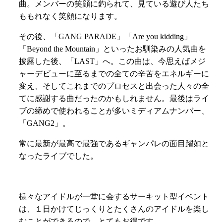
曲。メンバーの笑顔に釣られて、見ている遊び人たち
ももれなく笑顔になります。
その後、「GANG PARADE」「Are you kidding」
「Beyond the Mountain」といったお馴染みの人気曲を
披露した後、「LAST」へ。この曲は、今思えばメジ
ャーデビューに至るまでの全ての辛苦をエネルギーに
変え、そしてこれまでのプロセスと出会った人々の全
てに感謝する曲だったのかもしれません。最後はライ
ブの締めで使われることが多いミディアムナンバー、
「GANG2」。
常に最新が最高で最強であるギャンパレの面目躍如と
なったライブでした。
様々なアイドルが一堂に会するサーキット型イベント
は、１日かけてじっくりとたくさんのアイドルを楽し
むことができるので、とてもお得です。