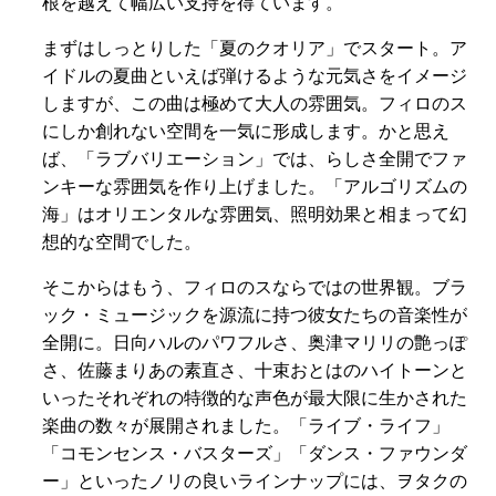
根を越えて幅広い支持を得ています。
まずはしっとりした「夏のクオリア」でスタート。ア
イドルの夏曲といえば弾けるような元気さをイメージ
しますが、この曲は極めて大人の雰囲気。フィロのス
にしか創れない空間を一気に形成します。かと思え
ば、「ラブバリエーション」では、らしさ全開でファ
ンキーな雰囲気を作り上げました。「アルゴリズムの
海」はオリエンタルな雰囲気、照明効果と相まって幻
想的な空間でした。
そこからはもう、フィロのスならではの世界観。ブラ
ック・ミュージックを源流に持つ彼女たちの音楽性が
全開に。日向ハルのパワフルさ、奥津マリリの艶っぽ
さ、佐藤まりあの素直さ、十束おとはのハイトーンと
いったそれぞれの特徴的な声色が最大限に生かされた
楽曲の数々が展開されました。「ライブ・ライフ」
「コモンセンス・バスターズ」「ダンス・ファウンダ
ー」といったノリの良いラインナップには、ヲタクの