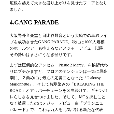
垣根を越えて大きな盛り上がりを見せたフロアとなり
ました。
4.GANG PARADE
大阪野外音楽堂と日比谷野音という大箱での単独ライ
ブを成功させたGANG PARADE。秋には1000人規模
のホールツアーも控えるなどメジャーデビュー以降、
その勢いはまさにうなぎ登りです。
まずは圧倒的なアンセム「Plastic 2 Mercy」を挨拶代わ
りにブチかますと、フロアのテンションは一気に最高
潮に。２曲めには最近の定番曲となった「Jealousy
Marionnette」、そしてお馴染みの「BREAKING THE
ROAD」とアッパーチューンを３曲続けて、ギャンパ
レらしさを見せつけました。そして、MCを挟むこと
なく披露したのはメジャーデビュー曲「ブランニュー
パレード」で、これは万人を元気づける新たな代表